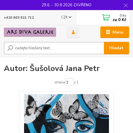
29.6. - 30.8.2026 ZAVŘENO
0
ks
CZK
+420 603 821 712
za
0 Kč
Menu
Hledat
Autor: Šušolová Jana Petr
strana
z 1