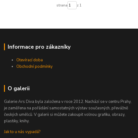
strana
z 1
Informace pro zákazníky
Otevírací doba
Obchodní podmínky
O galerii
Galerie Ars Diva byla založena v roce 2012. Nachází se v centru Prahy,
je zaměřena na pořádání samostatných výstav současných, převážně
českých umělců. V galerii si můžete zakoupit volnou grafiku, obrazy,
plastiky, knihy.
Jak to u nás vypadá?