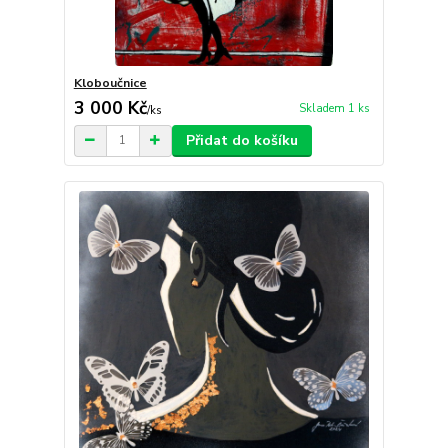
Kloboučnice
3 000 Kč
Skladem 1 ks
/
ks
Přidat do košíku