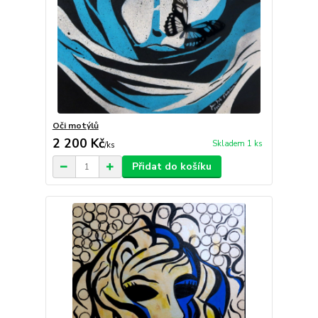
Oči motýlů
2 200 Kč
Skladem 1 ks
/
ks
Přidat do košíku