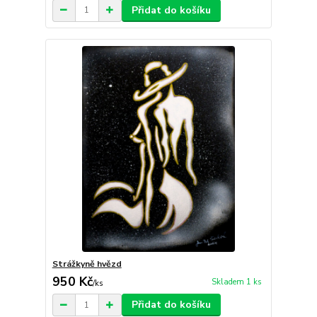
Přidat do košíku
Strážkyně hvězd
950 Kč
Skladem 1 ks
/
ks
Přidat do košíku