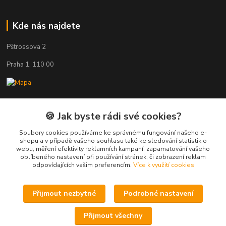
Kde nás najdete
Pštrossova 2
Praha 1, 110 00
🍪 Jak byste rádi své cookies?
Kontakty
Soubory cookies používáme ke správnému fungování našeho e-
Věra Hédervári
shopu a v případě vašeho souhlasu také ke sledování statistik o
+420 603 821 712
webu, měření efektivity reklamních kampaní, zapamatování vašeho
oblíbeného nastavení při používání stránek, či zobrazení reklam
odpovídajících vašim preferencím.
Více k využití cookies
vera@arsdiva.cz
Přijmout nezbytné
Podrobné nastavení
Přijmout všechny