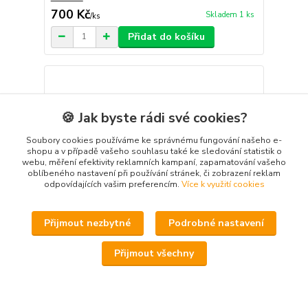
700 Kč
Skladem 1 ks
/
ks
Přidat do košíku
🍪 Jak byste rádi své cookies?
Soubory cookies používáme ke správnému fungování našeho e-
shopu a v případě vašeho souhlasu také ke sledování statistik o
webu, měření efektivity reklamních kampaní, zapamatování vašeho
oblíbeného nastavení při používání stránek, či zobrazení reklam
odpovídajících vašim preferencím.
Více k využití cookies
Přijmout nezbytné
Podrobné nastavení
Přijmout všechny
Ex libris
700 Kč
Skladem 1 ks
/
ks