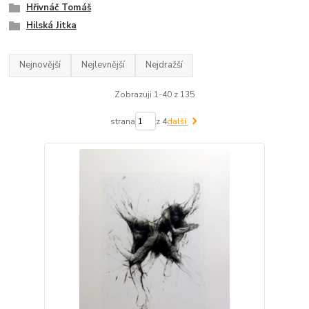
Hřivnáč Tomáš
Hilská Jitka
Nejnovější
Nejlevnější
Nejdražší
Zobrazuji 1-40 z 135
strana
z 4
další