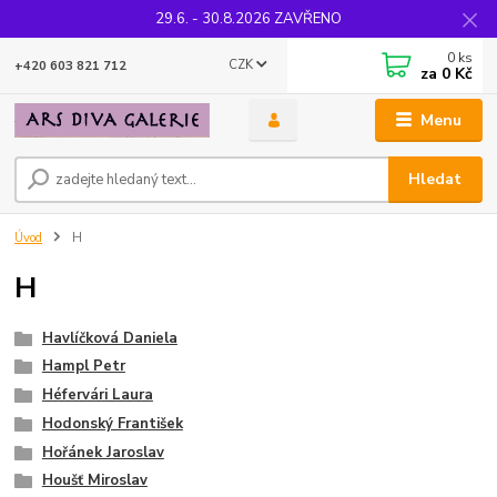
29.6. - 30.8.2026 ZAVŘENO
0
ks
CZK
+420 603 821 712
za
0 Kč
Menu
Hledat
Úvod
H
H
Havlíčková Daniela
Hampl Petr
Héfervári Laura
Hodonský František
Hořánek Jaroslav
Houšť Miroslav