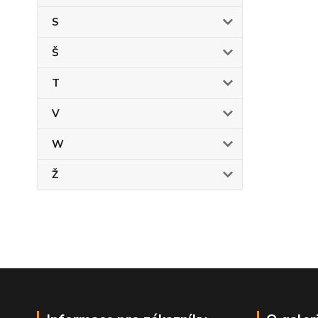
S
Š
T
V
W
Ž