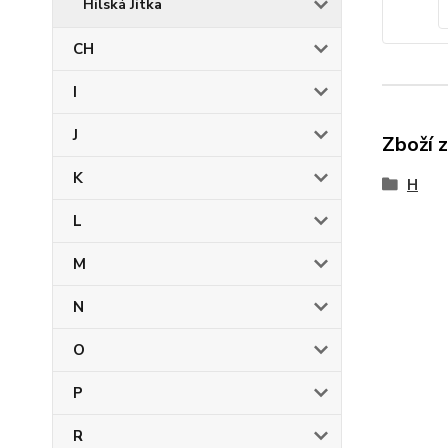
Hilská Jitka
CH
I
J
Zboží 
K
H
L
M
N
O
P
R