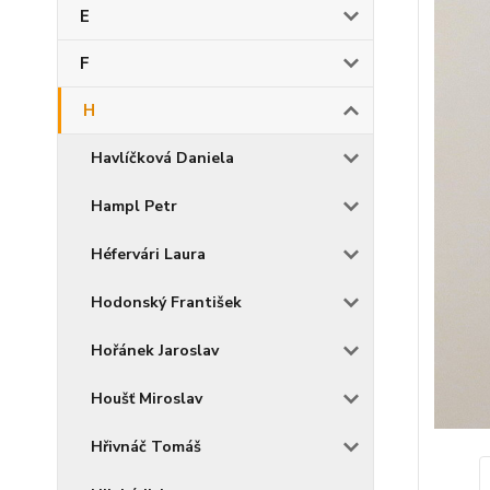
E
F
H
Havlíčková Daniela
Hampl Petr
Héfervári Laura
Hodonský František
Hořánek Jaroslav
Houšť Miroslav
Hřivnáč Tomáš