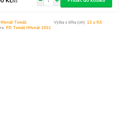
0 Kč
Přidat do košíku
/
ks
Hřivnáč Tomáš
Výška x šířka (cm):
13 x 9,5
ra:
PD Tomáš Hřivnáč 2022