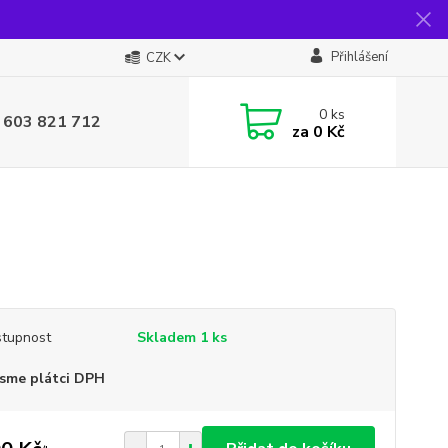
Přihlášení
CZK
0
ks
 603 821 712
za
0 Kč
tupnost
Skladem 1 ks
sme plátci DPH