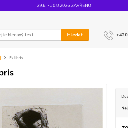
29.6. - 30.8.2026 ZAVŘENO
Hledat
+420
H
Ex libris
bris
Dos
Nej