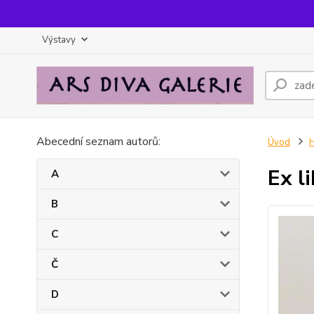
Výstavy
Abecední seznam autorů:
Úvod
Ex li
A
B
C
Č
D