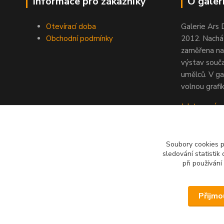
Informace pro zákazníky
O galeri
Otevírací doba
Galerie Ars 
Obchodní podmínky
2012. Nacház
zaměřena na
výstav souč
umělců. V ga
volnou grafik
Jak to u nás
Soubory cookies 
sledování statisti
při používání
Přijmo