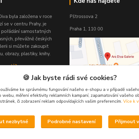
i
Kde nás najdete
Diva byla založena v roce
Pštrossova 2
í se v centru Prahy, je
Praha 1, 110 00
 pořádání samostatných
asných, převážně českých
lerii si můžete zakoupit
u, obrazy, plastiky, knihy.
 vypadá?
🍪 Jak byste rádi své cookies?
používáme ke správnému fungování našeho e-shopu a v případě vašeho
k o webu, měření efektivity reklamních kampaní, zapamatování vašeho o
 stránek, či zobrazení reklam odpovídajících vašim preferencím.
Více k v
ut nezbytné
Podrobné nastavení
Přijmout 