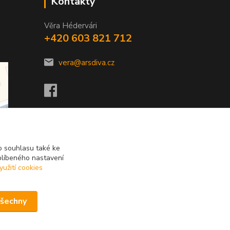
Kontakty
Věra Hédervári
+420 603 821 712
vera@arsdiva.cz
 souhlasu také ke
blíbeného nastavení
yužití cookies
všechny
Vytvořeno na
Eshop-rychle.cz