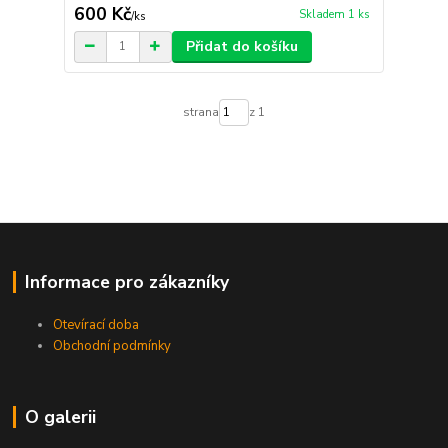
600 Kč
Skladem 1 ks
/
ks
Přidat do košíku
strana
z 1
Informace pro zákazníky
Otevírací doba
Obchodní podmínky
O galerii