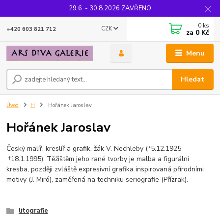
29.6. - 30.8.2026 ZAVŘENO
0
ks
CZK
+420 603 821 712
za
0 Kč
Menu
Hledat
Úvod
H
Hořánek Jaroslav
Hořánek Jaroslav
Český malíř, kreslíř a grafik, žák V. Nechleby (*5.12.1925
†18.1.1995). Těžištěm jeho rané tvorby je malba a figurální
kresba, později zvláště expresivní grafika inspirovaná přírodními
motivy (J. Miró), zaměřená na techniku seriografie (Přízrak).
litografie