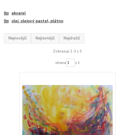
akvarel
olej, olejový pastel, plátno
Nejnovější
Nejlevnější
Nejdražší
Zobrazuji 1-3 z 3
strana
z 1