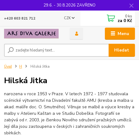
29.6. - 30.8.2026 ZAVŘENO
0
ks
CZK
+420 603 821 712
za
0 Kč
Menu
Hledat
Úvod
H
Hilská Jitka
Hilská Jitka
narozena v roce 1953 v Praze. V letech 1972 - 1977 studovala
scénické výtvarnictví na Divadelní fakultě AMU (kresba a malba u
akad. malíře doc. O. Smutného). Věnuje se malbě a výuce kresby a
malby v Atelieru Kaštan a ve Studiu Dobeška. Fotografií se
zabývá od r. 2003, je členkou Nového sdružení pražských umělců.
Její díla jsou zastoupena v českých i zahraničních soukromých
sbírkách.