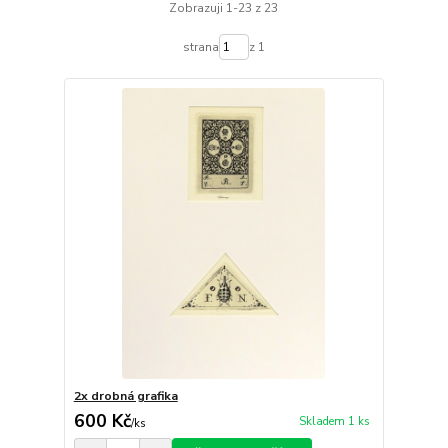
Zobrazuji 1-23 z 23
strana
z 1
2x drobná grafika
600 Kč
Skladem 1 ks
/
ks