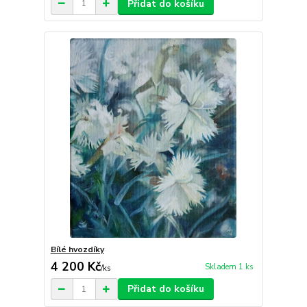
Přidat do košíku
Bílé hvozdíky
4 200 Kč
Skladem 1 ks
/
ks
Přidat do košíku