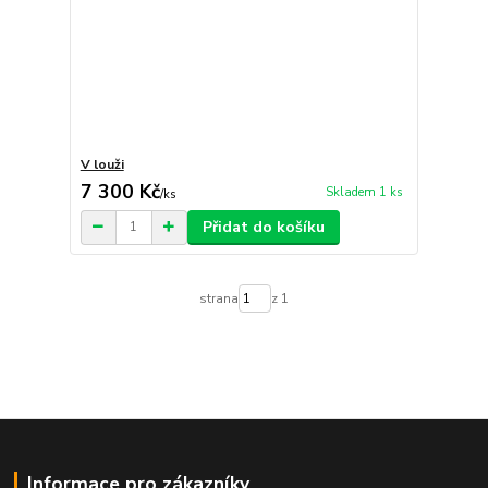
V louži
7 300 Kč
Skladem 1 ks
/
ks
Přidat do košíku
strana
z 1
Informace pro zákazníky