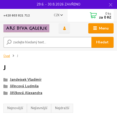
29.6. - 30.8.2026 ZAVŘENO
0
ks
CZK
+420 603 821 712
za
0 Kč
Menu
Hledat
Úvod
J
J
Jandejsek Vladimír
Jiřincová Ludmila
Jiříčková Alexandra
Nejnovější
Nejlevnější
Nejdražší