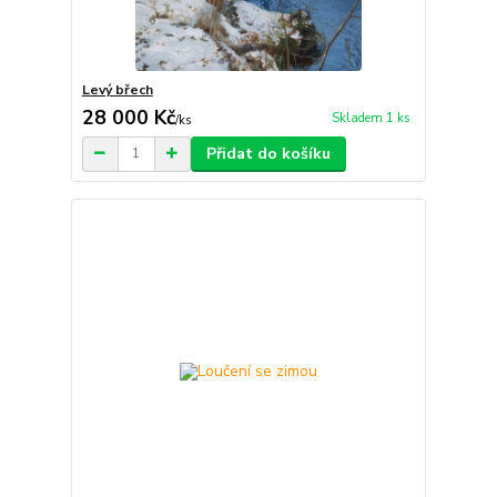
Levý břech
28 000 Kč
Skladem 1 ks
/
ks
Přidat do košíku