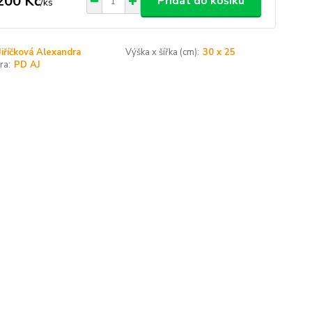
200 Kč
Přidat do košíku
/
ks
Jiříčková Alexandra
Výška x šířka (cm):
30 x 25
ra:
PD AJ