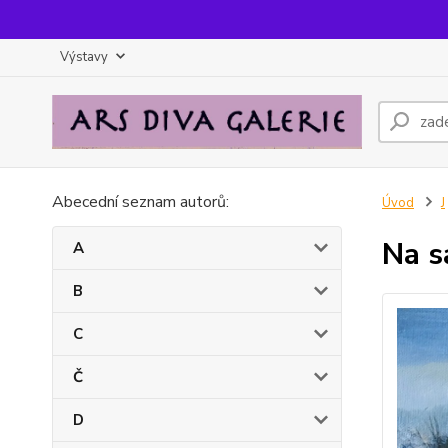
Výstavy
Abecední seznam autorů:
Úvod
J
Na s
A
B
C
Č
D