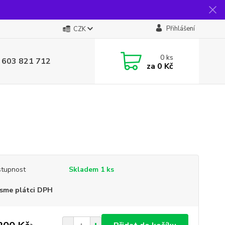
Přihlášení
CZK
0
ks
 603 821 712
za
0 Kč
tupnost
Skladem 1 ks
sme plátci DPH