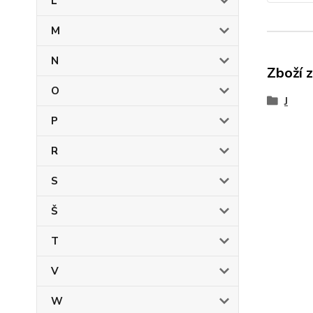
L
M
N
Zboží 
O
J
P
R
S
Š
T
V
W