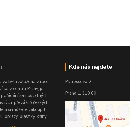
i
Kde nás najdete
Diva byla založena v roce
Pštrossova 2
í se v centru Prahy, je
Praha 1, 110 00
 pořádání samostatných
asných, převážně českých
lerii si můžete zakoupit
u, obrazy, plastiky, knihy.
 vypadá?