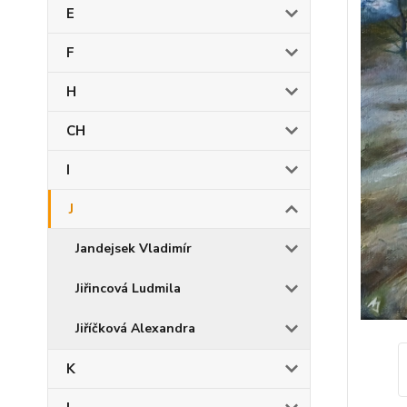
E
F
H
CH
I
J
Jandejsek Vladimír
Jiřincová Ludmila
Jiříčková Alexandra
K