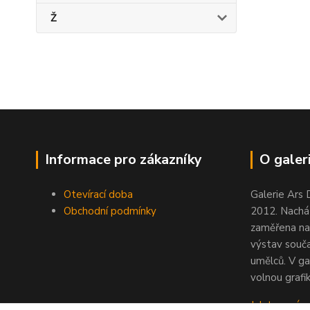
Ž
Informace pro zákazníky
O galeri
Otevírací doba
Galerie Ars 
Obchodní podmínky
2012. Nacház
zaměřena na
výstav souč
umělců. V ga
volnou grafik
Jak to u nás