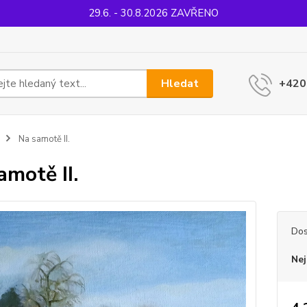
29.6. - 30.8.2026 ZAVŘENO
Hledat
+420
Na samotě II.
amotě II.
Dos
Nej