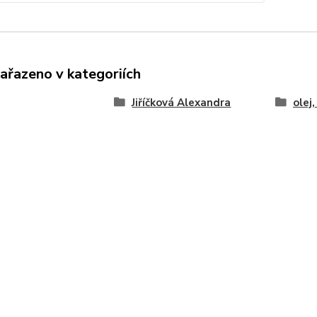
zařazeno v kategoriích
Jiříčková Alexandra
olej