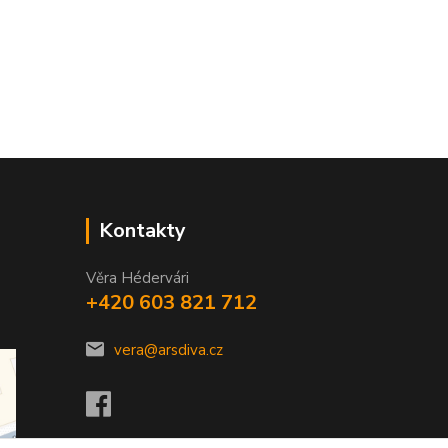
Kontakty
Věra Hédervári
+420 603 821 712
vera@arsdiva.cz