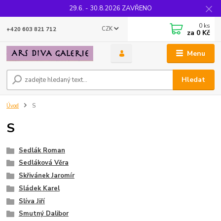
29.6. - 30.8.2026 ZAVŘENO
0
ks
CZK
+420 603 821 712
za
0 Kč
Menu
Hledat
Úvod
S
S
Sedlák Roman
Sedláková Věra
Skřivánek Jaromír
Sládek Karel
Slíva Jiří
Smutný Dalibor