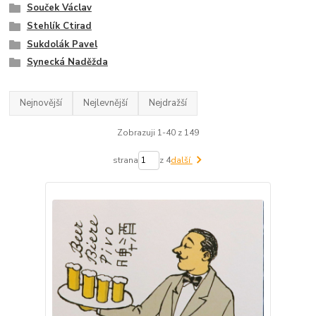
Souček Václav
Stehlík Ctirad
Sukdolák Pavel
Synecká Naděžda
Nejnovější
Nejlevnější
Nejdražší
Zobrazuji 1-40 z 149
strana
z 4
další