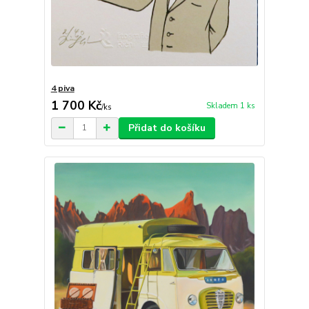
4 piva
1 700 Kč
Skladem 1 ks
/
ks
Přidat do košíku