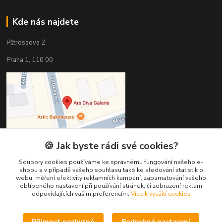
Kde nás najdete
Pštrossova 2
Praha 1, 110 00
🍪 Jak byste rádi své cookies?
Soubory cookies používáme ke správnému fungování našeho e-
shopu a v případě vašeho souhlasu také ke sledování statistik o
webu, měření efektivity reklamních kampaní, zapamatování vašeho
oblíbeného nastavení při používání stránek, či zobrazení reklam
Kontakty
odpovídajících vašim preferencím.
Více k využití cookies
Věra Hédervári
Přijmout nezbytné
Podrobné nastavení