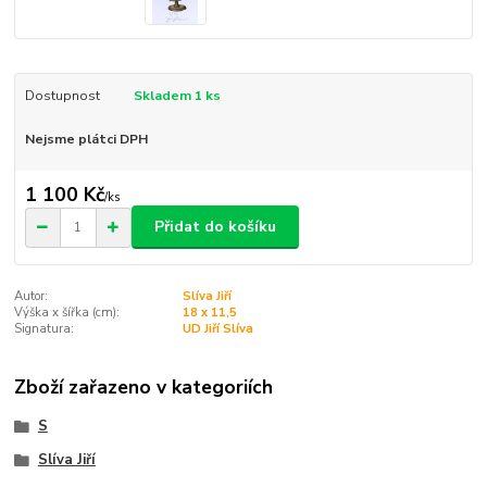
Dostupnost
Skladem 1 ks
Nejsme plátci DPH
1 100 Kč
/
ks
Přidat do košíku
Autor:
Slíva Jiří
Výška x šířka (cm):
18 x 11,5
Signatura:
UD Jiří Slíva
Zboží zařazeno v kategoriích
S
Slíva Jiří