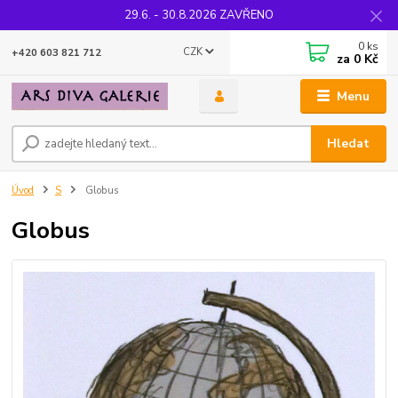
29.6. - 30.8.2026 ZAVŘENO
0
ks
CZK
+420 603 821 712
za
0 Kč
Menu
Hledat
Úvod
S
Globus
Globus