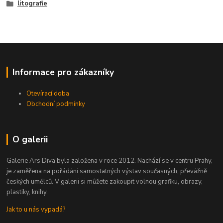
litografie
Informace pro zákazníky
Otevírací doba
Obchodní podmínky
O galerii
Galerie Ars Diva byla založena v roce 2012. Nachází se v centru Prahy,
je zaměřena na pořádání samostatných výstav současných, převážně
českých umělců. V galerii si můžete zakoupit volnou grafiku, obrazy,
plastiky, knihy.
Jak to u nás vypadá?