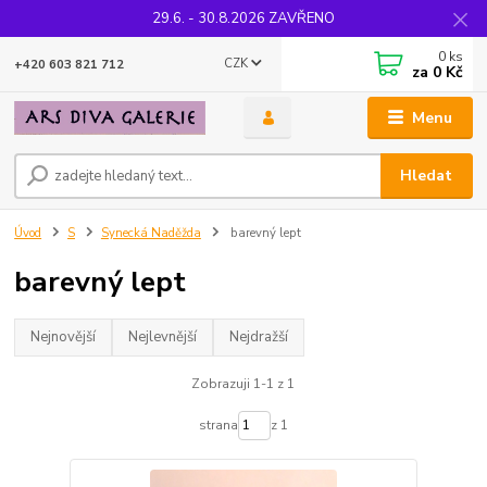
29.6. - 30.8.2026 ZAVŘENO
0
ks
CZK
+420 603 821 712
za
0 Kč
Menu
Hledat
Úvod
S
Synecká Naděžda
barevný lept
barevný lept
Nejnovější
Nejlevnější
Nejdražší
Zobrazuji 1-1 z 1
strana
z 1