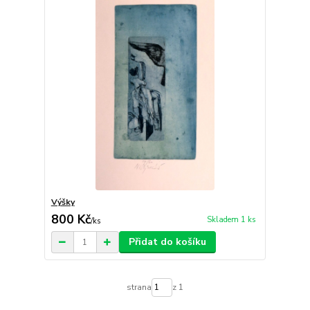
Výšky
800 Kč
Skladem 1 ks
/
ks
Přidat do košíku
strana
z 1