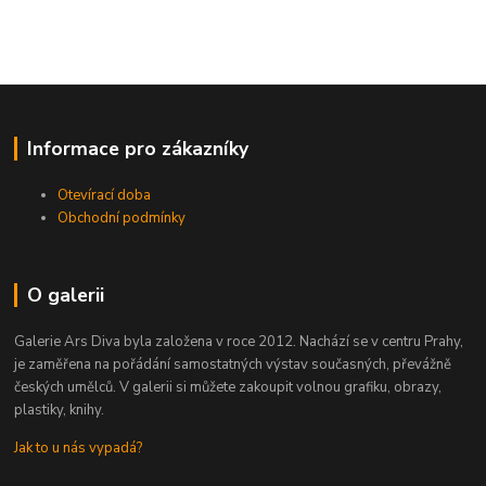
Informace pro zákazníky
Otevírací doba
Obchodní podmínky
O galerii
Galerie Ars Diva byla založena v roce 2012. Nachází se v centru Prahy,
je zaměřena na pořádání samostatných výstav současných, převážně
českých umělců. V galerii si můžete zakoupit volnou grafiku, obrazy,
plastiky, knihy.
Jak to u nás vypadá?