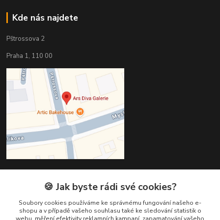
Kde nás najdete
Pštrossova 2
Praha 1, 110 00
🍪 Jak byste rádi své cookies?
Kontakty
Soubory cookies používáme ke správnému fungování našeho e-
Věra Hédervári
shopu a v případě vašeho souhlasu také ke sledování statistik o
+420 603 821 712
webu, měření efektivity reklamních kampaní, zapamatování vašeho