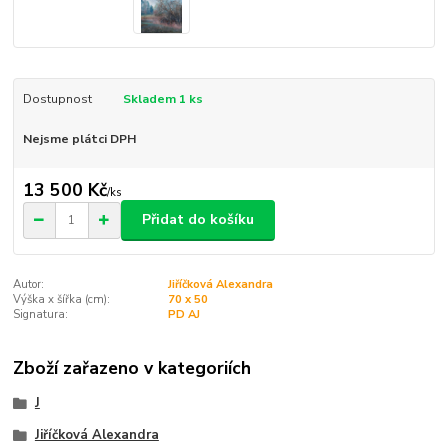
Dostupnost
Skladem 1 ks
Nejsme plátci DPH
13 500 Kč
/
ks
Přidat do košíku
Autor:
Jiříčková Alexandra
Výška x šířka (cm):
70 x 50
Signatura:
PD AJ
Zboží zařazeno v kategoriích
J
Jiříčková Alexandra