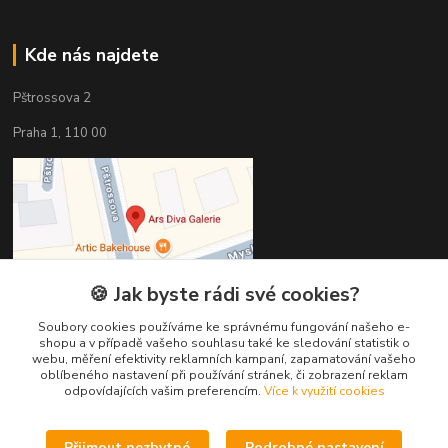
Kde nás najdete
Pštrossova 2
Praha 1, 110 00
🍪 Jak byste rádi své cookies?
Soubory cookies používáme ke správnému fungování našeho e-
shopu a v případě vašeho souhlasu také ke sledování statistik o
webu, měření efektivity reklamních kampaní, zapamatování vašeho
oblíbeného nastavení při používání stránek, či zobrazení reklam
odpovídajících vašim preferencím.
Více k využití cookies
Kontakty
Věra Hédervári
Přijmout nezbytné
Podrobné nastavení