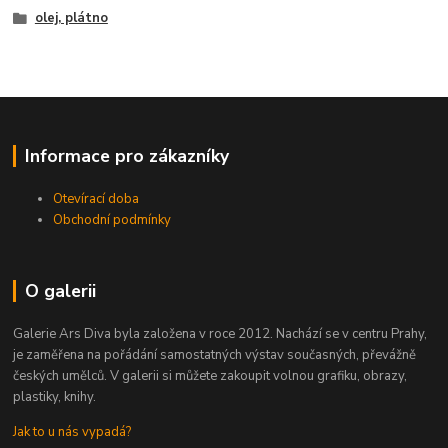
olej, plátno
Informace pro zákazníky
Otevírací doba
Obchodní podmínky
O galerii
Galerie Ars Diva byla založena v roce 2012. Nachází se v centru Prahy,
je zaměřena na pořádání samostatných výstav současných, převážně
českých umělců. V galerii si můžete zakoupit volnou grafiku, obrazy,
plastiky, knihy.
Jak to u nás vypadá?