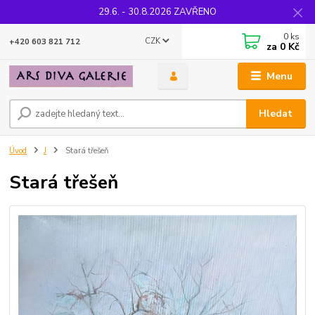
29.6. - 30.8.2026 ZAVŘENO
0
ks
CZK
+420 603 821 712
za
0 Kč
Menu
Hledat
Úvod
J
Stará třešeň
Stará třešeň