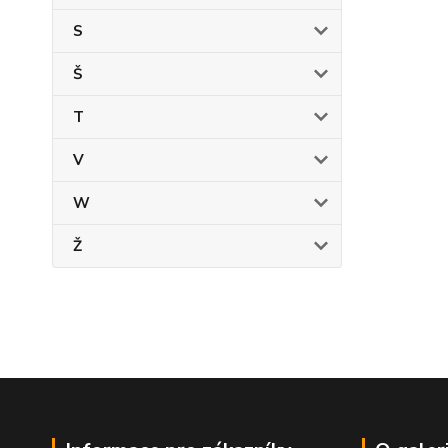
S
Š
T
V
W
Ž