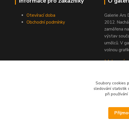
Informace pro zákazníky
O galeri
Otevírací doba
Galerie Ars 
Obchodní podmínky
2012. Nacház
zaměřena na
výstav souč
umělců. V ga
volnou grafik
Jak to u nás
Soubory cookies 
sledování statisti
při používání
Přijmo