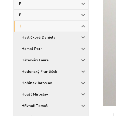
E
F
H
Havlíčková Daniela
Hampl Petr
Héfervári Laura
Hodonský František
Hořánek Jaroslav
Houšť Miroslav
Hřivnáč Tomáš