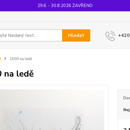
29.6. - 30.8.2026 ZAVŘENO
Hledat
+420
H
1500 na ledě
 na ledě
Dos
Nej