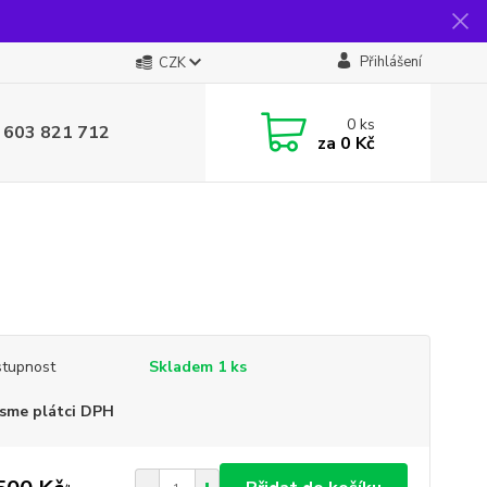
Přihlášení
CZK
0
ks
 603 821 712
za
0 Kč
tupnost
Skladem 1 ks
sme plátci DPH