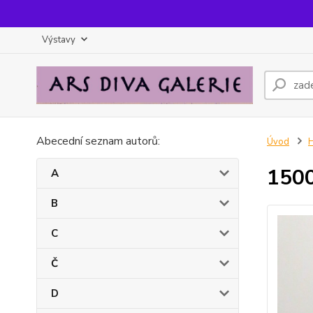
Výstavy
Abecední seznam autorů:
Úvod
1500
A
B
C
Č
D