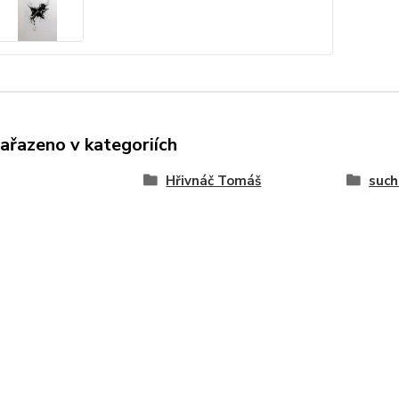
zařazeno v kategoriích
Hřivnáč Tomáš
such