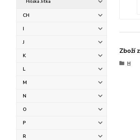
Hilská Jitka
CH
I
J
Zboží 
K
H
L
M
N
O
P
R