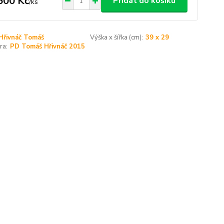
500 Kč
Přidat do košíku
/
ks
Hřivnáč Tomáš
Výška x šířka (cm):
39 x 29
ra:
PD Tomáš Hřivnáč 2015