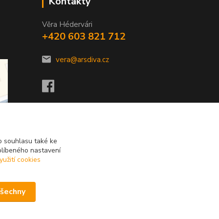
Kontakty
Věra Hédervári
+420 603 821 712
vera@arsdiva.cz
 souhlasu také ke
blíbeného nastavení
yužití cookies
všechny
Vytvořeno na
Eshop-rychle.cz