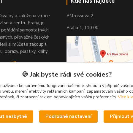
i
Kde nás najdete
Diva byla založena v roce
Pštrossova 2
í se v centru Prahy, je
Praha 1, 110 00
 pořádání samostatných
asných, převážně českých
lerii si můžete zakoupit
u, obrazy, plastiky, knihy.
 vypadá?
🍪 Jak byste rádi své cookies?
používáme ke správnému fungování našeho e-shopu a v případě vašeho
k o webu, měření efektivity reklamních kampaní, zapamatování vašeho o
 stránek, či zobrazení reklam odpovídajících vašim preferencím.
Více k v
ut nezbytné
Podrobné nastavení
Přijmout 