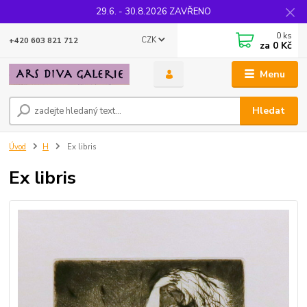
29.6. - 30.8.2026 ZAVŘENO
0
ks
CZK
+420 603 821 712
za
0 Kč
Menu
Hledat
Úvod
H
Ex libris
Ex libris