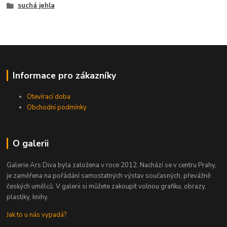
suchá jehla
Informace pro zákazníky
Otevírací doba
Obchodní podmínky
O galerii
Galerie Ars Diva byla založena v roce 2012. Nachází se v centru Prahy,
je zaměřena na pořádání samostatných výstav současných, převážně
českých umělců. V galerii si můžete zakoupit volnou grafiku, obrazy,
plastiky, knihy.
Jak to u nás vypadá?