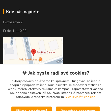
Kde nás najdete
Pštrossova 2
Praha 1, 110 00
🍪 Jak byste rádi své cookies?
Soubory cookies používáme ke správnému fungování našeho e-
shopu a v případě vašeho souhlasu také ke sledování statistik o
webu, měření efektivity reklamních kampaní, zapamatování vašeho
oblíbeného nastavení při používání stránek, či zobrazení reklam
odpovídajících vašim preferencím.
Více k využití cookies
Kontakty
Věra Hédervári
Přijmout nezbytné
Podrobné nastavení