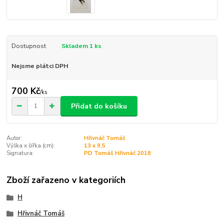
Dostupnost
Skladem 1 ks
Nejsme plátci DPH
700 Kč
/
ks
Přidat do košíku
Autor:
Hřivnáč Tomáš
Výška x šířka (cm):
13 x 9,5
Signatura:
PD Tomáš Hřivnáč 2018
Zboží zařazeno v kategoriích
H
Hřivnáč Tomáš