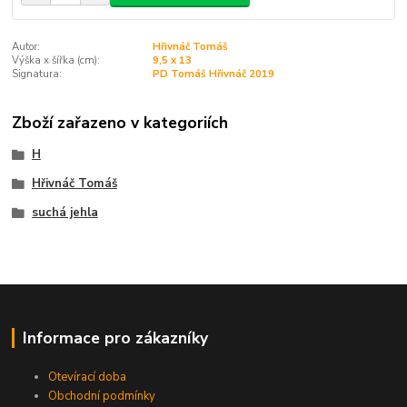
Autor:
Hřivnáč Tomáš
Výška x šířka (cm):
9,5 x 13
Signatura:
PD Tomáš Hřivnáč 2019
Zboží zařazeno v kategoriích
H
Hřivnáč Tomáš
suchá jehla
Informace pro zákazníky
Otevírací doba
Obchodní podmínky