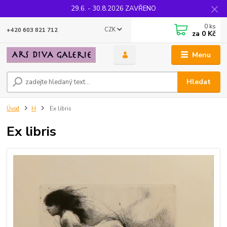
29.6. - 30.8.2026 ZAVŘENO
0
ks
CZK
+420 603 821 712
za
0 Kč
Menu
Hledat
Úvod
H
Ex libris
Ex libris