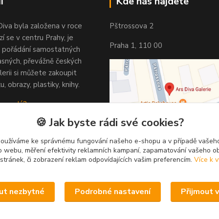
i
Kde nás najdete
Diva byla založena v roce
Pštrossova 2
í se v centru Prahy, je
Praha 1, 110 00
 pořádání samostatných
asných, převážně českých
lerii si můžete zakoupit
u, obrazy, plastiky, knihy.
 vypadá?
🍪 Jak byste rádi své cookies?
používáme ke správnému fungování našeho e-shopu a v případě vašeho
k o webu, měření efektivity reklamních kampaní, zapamatování vašeho o
 stránek, či zobrazení reklam odpovídajících vašim preferencím.
Více k v
ut nezbytné
Podrobné nastavení
Přijmout 