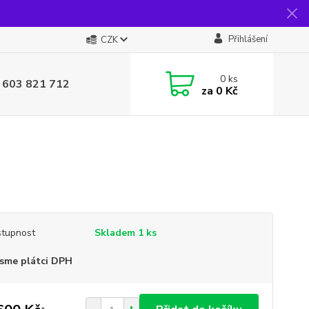
Přihlášení
CZK
0
ks
 603 821 712
za
0 Kč
tupnost
Skladem 1 ks
sme plátci DPH