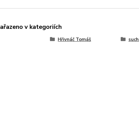
zařazeno v kategoriích
Hřivnáč Tomáš
such