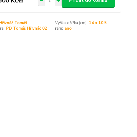
600 Kč
Přidat do košíku
/
ks
Hřivnáč Tomáš
Výška x šířka (cm):
14 x 10,5
ra:
PD Tomáš Hřivnáč 02
rám:
ano