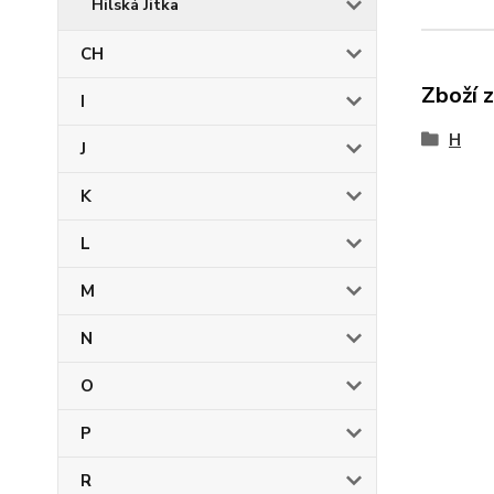
Hilská Jitka
CH
Zboží 
I
H
J
K
L
M
N
O
P
R