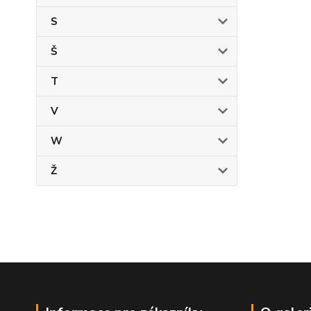
S
Š
T
V
W
Ž