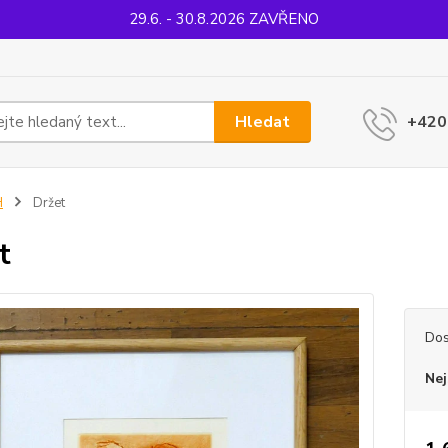
29.6. - 30.8.2026 ZAVŘENO
Hledat
+420
H
Držet
t
Dos
Nej