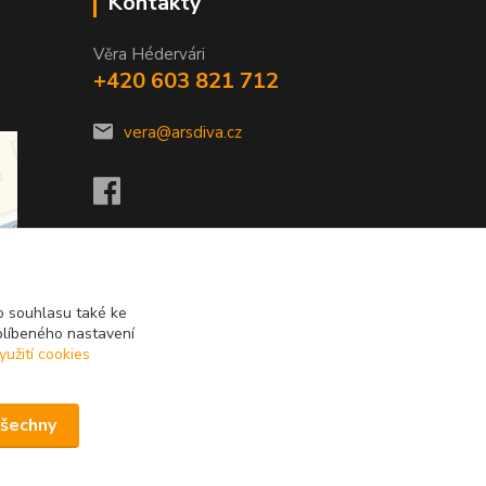
Kontakty
Věra Hédervári
+420 603 821 712
vera@arsdiva.cz
 souhlasu také ke
blíbeného nastavení
yužití cookies
všechny
Vytvořeno na
Eshop-rychle.cz