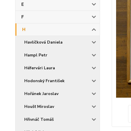
E
F
H
Havlíčková Daniela
Hampl Petr
Héfervári Laura
Hodonský František
Hořánek Jaroslav
Houšť Miroslav
Hřivnáč Tomáš