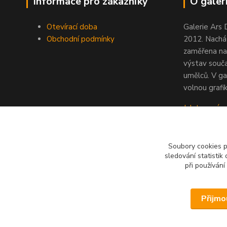
Informace pro zákazníky
O galeri
Otevírací doba
Galerie Ars 
Obchodní podmínky
2012. Nacház
zaměřena na
výstav souč
umělců. V ga
volnou grafik
Jak to u nás
Soubory cookies 
sledování statisti
při používání
Přijmo