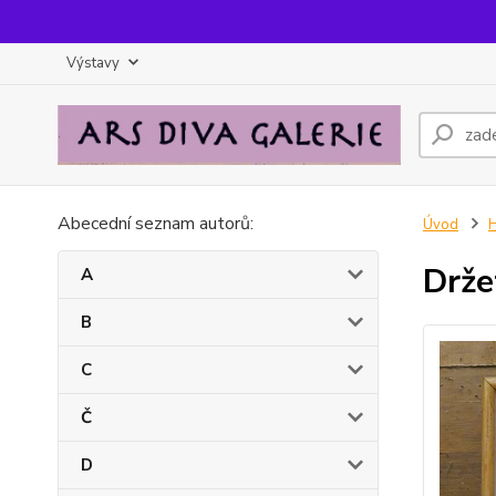
Výstavy
Abecední seznam autorů:
Úvod
Drže
A
B
C
Č
D