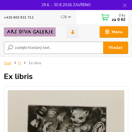
29.6. - 30.8.2026 ZAVŘENO
0
ks
CZK
+420 603 821 712
za
0 Kč
Menu
Hledat
Úvod
H
Ex libris
Ex libris