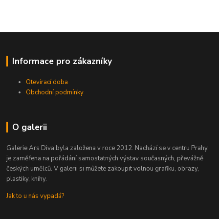
Informace pro zákazníky
Otevírací doba
Obchodní podmínky
O galerii
Galerie Ars Diva byla založena v roce 2012. Nachází se v centru Prahy,
je zaměřena na pořádání samostatných výstav současných, převážně
českých umělců. V galerii si můžete zakoupit volnou grafiku, obrazy,
plastiky, knihy.
Jak to u nás vypadá?