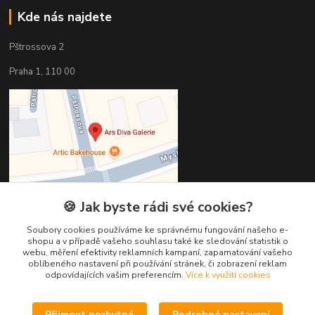
Kde nás najdete
Pštrossova 2
Praha 1, 110 00
🍪 Jak byste rádi své cookies?
Soubory cookies používáme ke správnému fungování našeho e-
shopu a v případě vašeho souhlasu také ke sledování statistik o
webu, měření efektivity reklamních kampaní, zapamatování vašeho
Kontakty
oblíbeného nastavení při používání stránek, či zobrazení reklam
odpovídajících vašim preferencím.
Více k využití cookies
Věra Hédervári
+420 603 821 712
Přijmout nezbytné
Podrobné nastavení