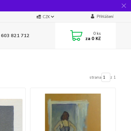
Přihlášení
CZK
0
ks
 603 821 712
za
0 Kč
strana
z 1