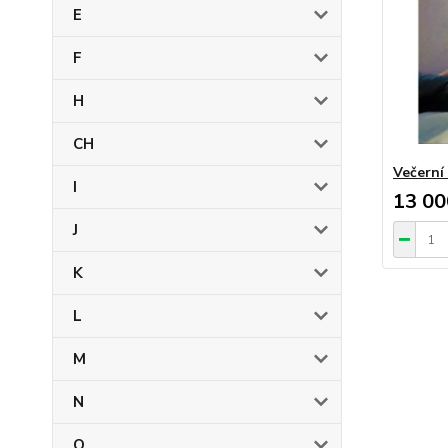
E
F
H
CH
Večerní
I
13 00
J
K
L
M
N
O