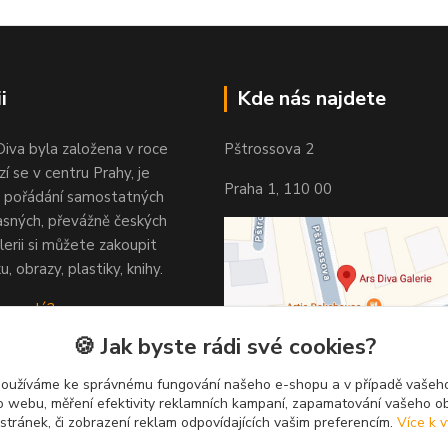
i
Kde nás najdete
Diva byla založena v roce
Pštrossova 2
í se v centru Prahy, je
Praha 1, 110 00
 pořádání samostatných
asných, převážně českých
lerii si můžete zakoupit
u, obrazy, plastiky, knihy.
 vypadá?
🍪 Jak byste rádi své cookies?
používáme ke správnému fungování našeho e-shopu a v případě vašeho
k o webu, měření efektivity reklamních kampaní, zapamatování vašeho o
 stránek, či zobrazení reklam odpovídajících vašim preferencím.
Více k v