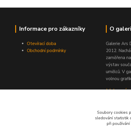
Informace pro zákazníky
O galeri
Otevírací doba
Galerie Ars 
Obchodní podmínky
2012. Nacház
zaměřena na
výstav souč
umělců. V ga
volnou grafik
Jak to u nás
Soubory cookies 
sledování statisti
při používání