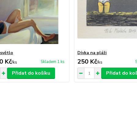
 světlo
Dívka na pláži
0 Kč
250 Kč
Skladem 1 ks
/
ks
/
ks
Přidat do košíku
Přidat do ko