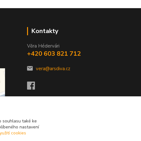
Kontakty
Věra Hédervári
+420 603 821 712
vera@arsdiva.cz
 souhlasu také ke
blíbeného nastavení
yužití cookies