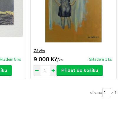
Závěs
9 000 Kč
Skladem 5 ks
Skladem 1 ks
/
ks
šíku
Přidat do košíku
strana
z 1