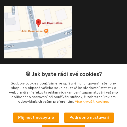
🍪 Jak byste rádi své cookies?
Kontakty
Soubory cookies používáme ke správnému fungování našeho e-
Věra Hédervári
shopu a v případě vašeho souhlasu také ke sledování statistik o
+420 603 821 712
webu, měření efektivity reklamních kampaní, zapamatování vašeho
oblíbeného nastavení při používání stránek, či zobrazení reklam
odpovídajících vašim preferencím.
Více k využití cookies
vera@arsdiva.cz
Přijmout nezbytné
Podrobné nastavení