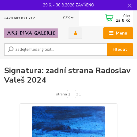
29.6. - 30.8.2026 ZAVŘENO
0
ks
CZK
+420 603 821 712
za
0 Kč
Menu
Hledat
Signatura: zadní strana Radoslav
Valeš 2024
strana
z 1