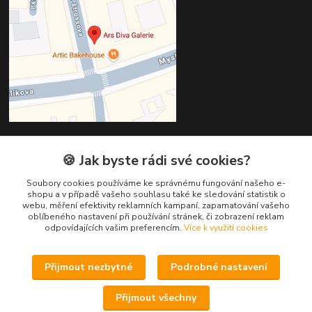
🍪 Jak byste rádi své cookies?
Kontakty
Soubory cookies používáme ke správnému fungování našeho e-
Věra Hédervári
shopu a v případě vašeho souhlasu také ke sledování statistik o
+420 603 821 712
webu, měření efektivity reklamních kampaní, zapamatování vašeho
oblíbeného nastavení při používání stránek, či zobrazení reklam
odpovídajících vašim preferencím.
Více k využití cookies
vera@arsdiva.cz
Přijmout nezbytné
Podrobné nastavení
Přijmout všechny