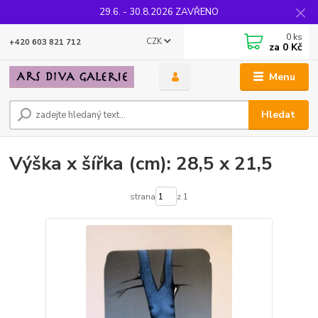
29.6. - 30.8.2026 ZAVŘENO
0
ks
CZK
+420 603 821 712
za
0 Kč
Menu
Hledat
Výška x šířka (cm): 28,5 x 21,5
strana
z 1