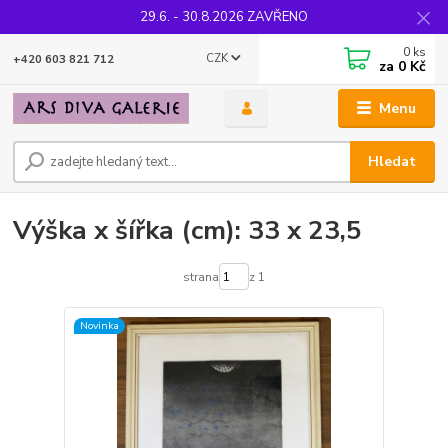
29.6. - 30.8.2026 ZAVŘENO
0
ks
CZK
+420 603 821 712
za
0 Kč
Menu
Hledat
Výška x šířka (cm): 33 x 23,5
strana
z 1
Novinka