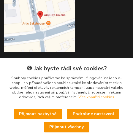
🍪 Jak byste rádi své cookies?
Kontakty
Soubory cookies používáme ke správnému fungování našeho e-
Věra Hédervári
shopu a v případě vašeho souhlasu také ke sledování statistik o
+420 603 821 712
webu, měření efektivity reklamních kampaní, zapamatování vašeho
oblíbeného nastavení při používání stránek, či zobrazení reklam
odpovídajících vašim preferencím.
Více k využití cookies
vera@arsdiva.cz
Přijmout nezbytné
Podrobné nastavení
Přijmout všechny