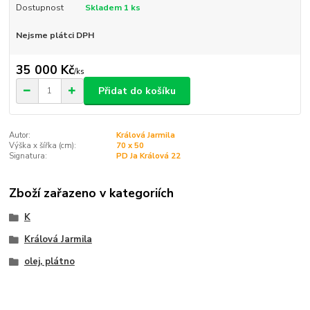
Dostupnost
Skladem 1 ks
Nejsme plátci DPH
35 000 Kč
/
ks
Přidat do košíku
Autor:
Králová Jarmila
Výška x šířka (cm):
70 x 50
Signatura:
PD Ja Králová 22
Zboží zařazeno v kategoriích
K
Králová Jarmila
olej, plátno