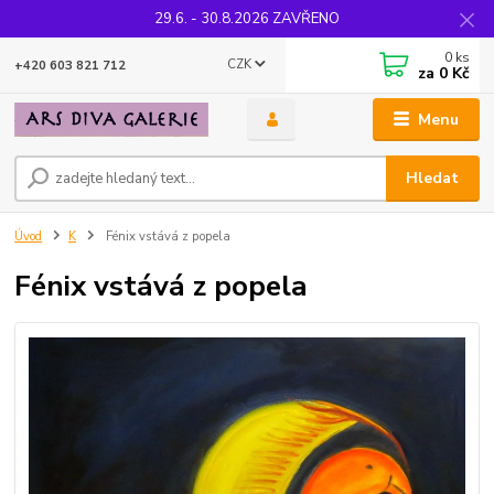
29.6. - 30.8.2026 ZAVŘENO
0
ks
CZK
+420 603 821 712
za
0 Kč
Menu
Hledat
Úvod
K
Fénix vstává z popela
Fénix vstává z popela