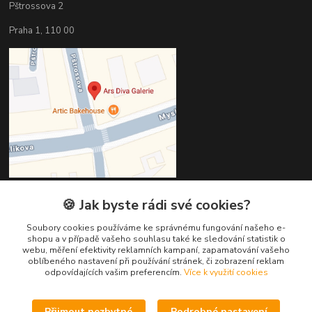
Pštrossova 2
Praha 1, 110 00
🍪 Jak byste rádi své cookies?
Kontakty
Soubory cookies používáme ke správnému fungování našeho e-
shopu a v případě vašeho souhlasu také ke sledování statistik o
Věra Hédervári
webu, měření efektivity reklamních kampaní, zapamatování vašeho
+420 603 821 712
oblíbeného nastavení při používání stránek, či zobrazení reklam
odpovídajících vašim preferencím.
Více k využití cookies
vera@arsdiva.cz
Přijmout nezbytné
Podrobné nastavení