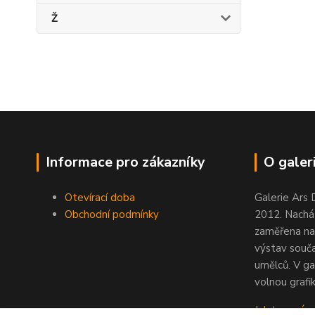
Ž
Informace pro zákazníky
O galeri
Otevírací doba
Galerie Ars 
Obchodní podmínky
2012. Nacház
zaměřena na
výstav souč
umělců. V ga
volnou grafik
Jak to u nás