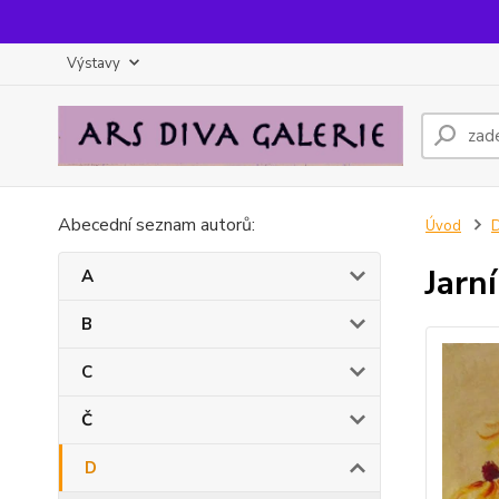
Výstavy
Abecední seznam autorů:
Úvod
Jarn
A
B
C
Č
D