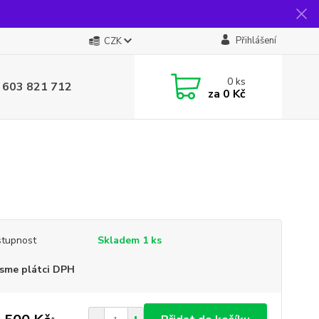
Přihlášení
CZK
0
ks
 603 821 712
za
0 Kč
tupnost
Skladem 1 ks
sme plátci DPH