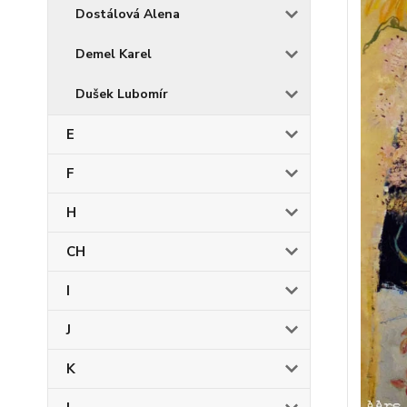
Dostálová Alena
Demel Karel
Dušek Lubomír
E
F
H
CH
I
J
K