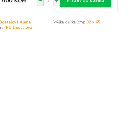
 500 Kč
Přidat do košíku
/
ks
Dostálová Alena
Výška x šířka (cm):
92 x 65
ra:
PD Dostálová