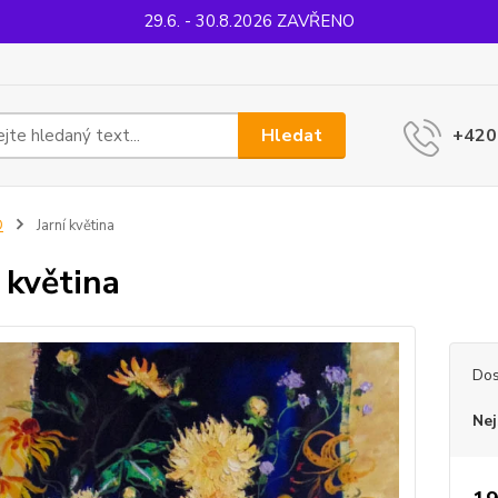
29.6. - 30.8.2026 ZAVŘENO
Hledat
+420
D
Jarní květina
í květina
Dos
Nej