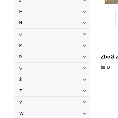
L
M
N
O
P
Zboží 
R
D
S
Š
T
V
W