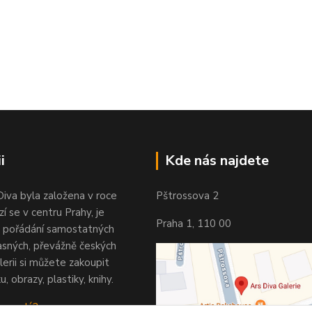
i
Kde nás najdete
Diva byla založena v roce
Pštrossova 2
í se v centru Prahy, je
Praha 1, 110 00
 pořádání samostatných
asných, převážně českých
lerii si můžete zakoupit
u, obrazy, plastiky, knihy.
 vypadá?