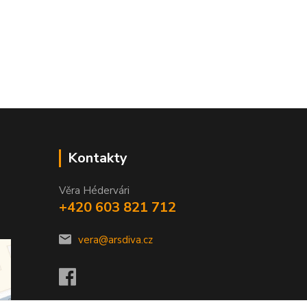
Kontakty
Věra Hédervári
+420 603 821 712
vera@arsdiva.cz