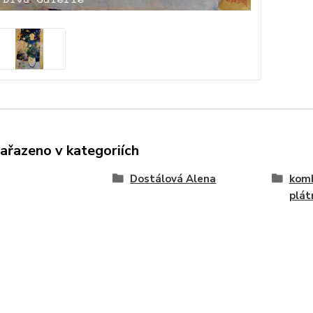
zařazeno v kategoriích
Dostálová Alena
komb
plát