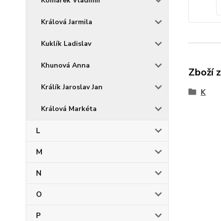
Komárek Vladimír
Králová Jarmila
Kuklík Ladislav
Khunová Anna
Zboží 
Králík Jaroslav Jan
K
Králová Markéta
L
M
N
O
P