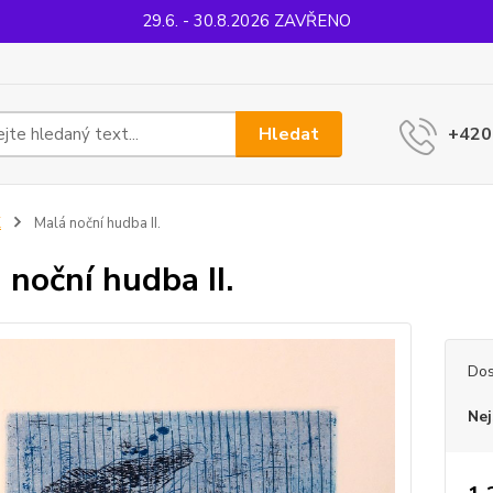
29.6. - 30.8.2026 ZAVŘENO
Hledat
+420
K
Malá noční hudba II.
 noční hudba II.
Dos
Nej