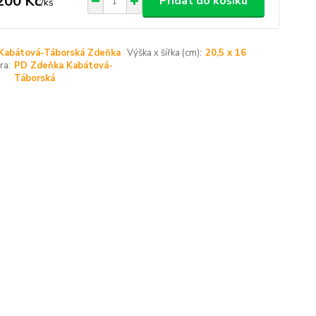
200 Kč
Přidat do košíku
/
ks
Kabátová-Táborská Zdeňka
Výška x šířka (cm):
20,5 x 16
ra:
PD Zdeňka Kabátová-
Táborská