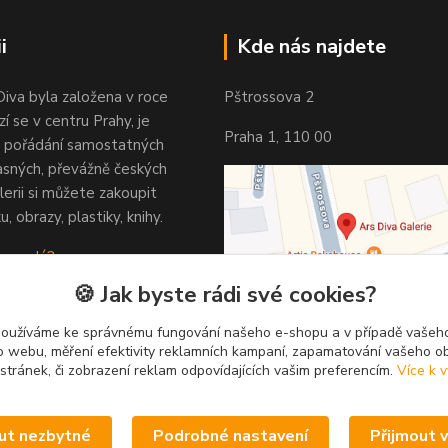
i
Kde nás najdete
Diva byla založena v roce
Pštrossova 2
í se v centru Prahy, je
Praha 1, 110 00
 pořádání samostatných
asných, převážně českých
lerii si můžete zakoupit
u, obrazy, plastiky, knihy.
 vypadá?
🍪 Jak byste rádi své cookies?
používáme ke správnému fungování našeho e-shopu a v případě vašeho
k o webu, měření efektivity reklamních kampaní, zapamatování vašeho o
 stránek, či zobrazení reklam odpovídajících vašim preferencím.
Více k v
ut nezbytné
Podrobné nastavení
Přijmout 