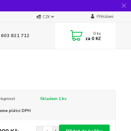
Přihlášení
CZK
0
ks
 603 821 712
za
0 Kč
tupnost
Skladem 1 ks
sme plátci DPH