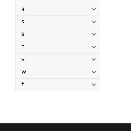
R
S
Š
T
V
W
Ž