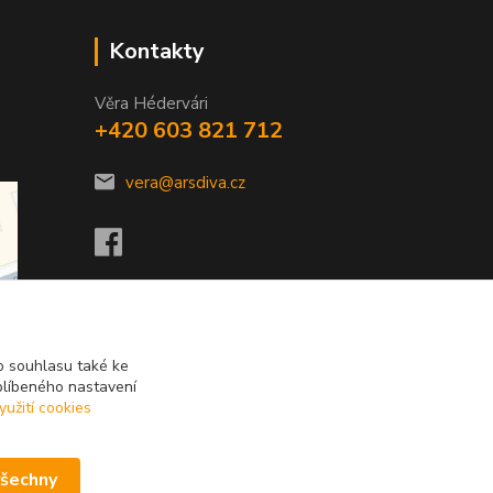
Kontakty
Věra Hédervári
+420 603 821 712
vera@arsdiva.cz
 souhlasu také ke
blíbeného nastavení
yužití cookies
všechny