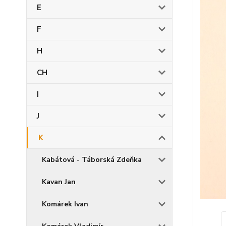
E
F
H
CH
I
J
K
Kabátová - Táborská Zdeňka
Kavan Jan
Komárek Ivan