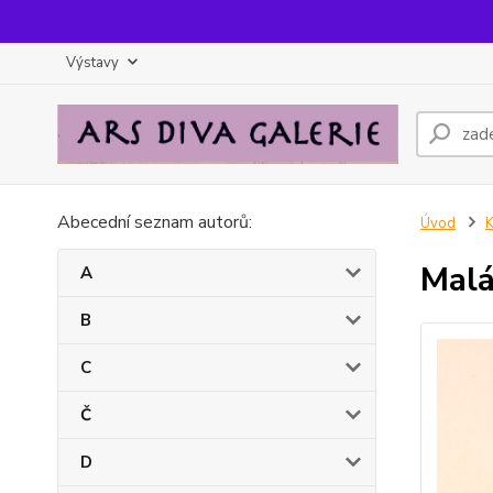
Výstavy
Abecední seznam autorů:
Úvod
Malá
A
B
C
Č
D