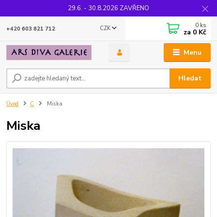
29.6. - 30.8.2026 ZAVŘENO
0
ks
CZK
+420 603 821 712
za
0 Kč
Menu
Hledat
Úvod
C
Miska
Miska