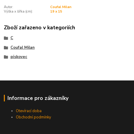
Autor:
Coufal Milan
Výška x šířka (cm):
19 x 15
Zboží zařazeno v kategoriích
C
Coufal Milan
pískovec
Informace pro zákazníky
Otevírací doba
Obchodní podmínky