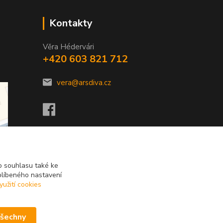
Kontakty
Věra Hédervári
+420 603 821 712
vera@arsdiva.cz
 souhlasu také ke
blíbeného nastavení
yužití cookies
všechny