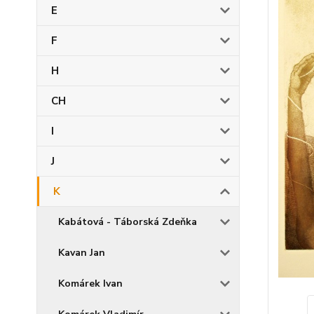
E
F
H
CH
I
J
K
Kabátová - Táborská Zdeňka
Kavan Jan
Komárek Ivan