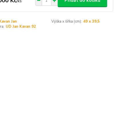
000 Kč
Přidat do košíku
/
ks
Kavan Jan
Výška x šířka (cm):
49 x 39,5
ra:
UD Jan Kavan 92