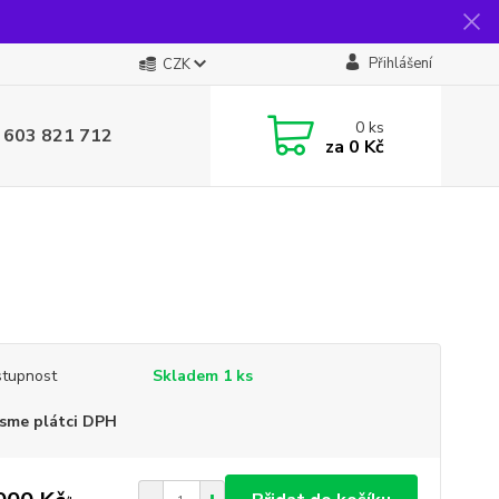
Přihlášení
CZK
0
ks
 603 821 712
za
0 Kč
tupnost
Skladem 1 ks
sme plátci DPH