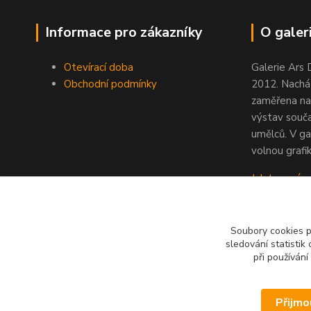
Informace pro zákazníky
O galeri
Otevírací doba
Galerie Ars 
Obchodní podmínky
2012. Nacház
zaměřena na
výstav souč
umělců. V ga
volnou grafik
Jak to u nás
Soubory cookies 
sledování statisti
při používání
Přijmo