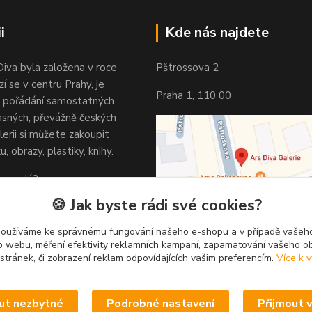
i
Kde nás najdete
Diva byla založena v roce
Pštrossova 2
í se v centru Prahy, je
Praha 1, 110 00
 pořádání samostatných
asných, převážně českých
lerii si můžete zakoupit
u, obrazy, plastiky, knihy.
 vypadá?
🍪 Jak byste rádi své cookies?
používáme ke správnému fungování našeho e-shopu a v případě vašeho
k o webu, měření efektivity reklamních kampaní, zapamatování vašeho o
 stránek, či zobrazení reklam odpovídajících vašim preferencím.
Více k v
ut nezbytné
Podrobné nastavení
Přijmout 