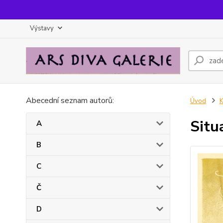
Výstavy
Abecední seznam autorů:
Úvod
Situa
A
B
C
Č
D