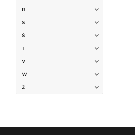
R
S
Š
T
V
W
Ž