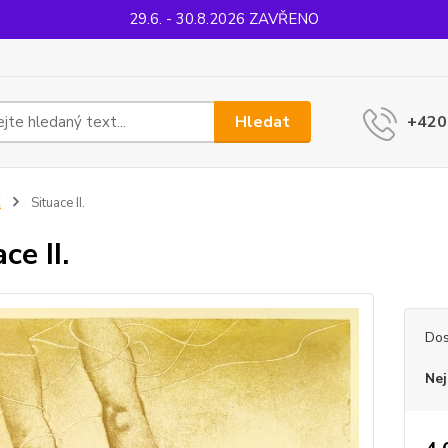
29.6. - 30.8.2026 ZAVŘENO
Hledat
+420
K
Situace II.
ce II.
Dos
Nej