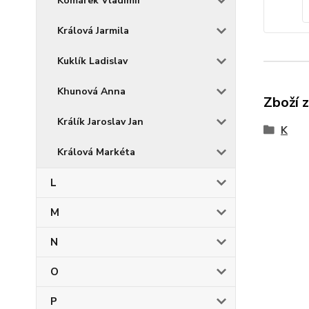
Komárek Vladimír
Králová Jarmila
Kuklík Ladislav
Khunová Anna
Zboží 
Králík Jaroslav Jan
K
Králová Markéta
L
M
N
O
P