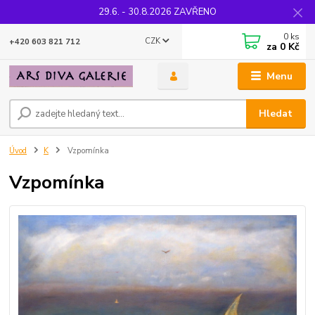
29.6. - 30.8.2026 ZAVŘENO
0
ks
CZK
+420 603 821 712
za
0 Kč
Menu
Hledat
Úvod
K
Vzpomínka
Vzpomínka