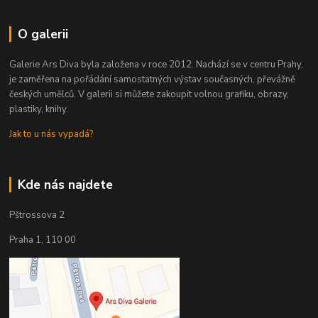
O galerii
Galerie Ars Diva byla založena v roce 2012. Nachází se v centru Prahy,
je zaměřena na pořádání samostatných výstav současných, převážně
českých umělců. V galerii si můžete zakoupit volnou grafiku, obrazy,
plastiky, knihy.
Jak to u nás vypadá?
Kde nás najdete
Pštrossova 2
Praha 1, 110 00