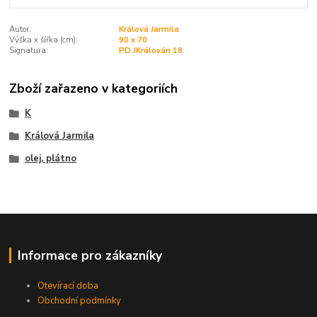
Autor:
Králová Jarmila
Výška x šířka (cm):
90 x 70
Signatura:
PD JKrálován 18
Zboží zařazeno v kategoriích
K
Králová Jarmila
olej, plátno
Informace pro zákazníky
Otevírací doba
Obchodní podmínky