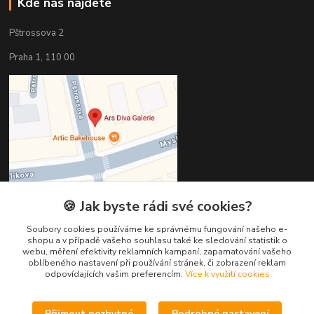
Kde nás najdete
Pštrossova 2
Praha 1, 110 00
🍪 Jak byste rádi své cookies?
Soubory cookies používáme ke správnému fungování našeho e-
shopu a v případě vašeho souhlasu také ke sledování statistik o
Kontakty
webu, měření efektivity reklamních kampaní, zapamatování vašeho
oblíbeného nastavení při používání stránek, či zobrazení reklam
odpovídajících vašim preferencím.
Více k využití cookies
Věra Hédervári
+420 603 821 712
Přijmout nezbytné
Podrobné nastavení