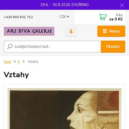
29.6. - 30.8.2026 ZAVŘENO
0
ks
CZK
+420 603 821 712
za
0 Kč
Menu
Hledat
Úvod
K
Vztahy
Vztahy