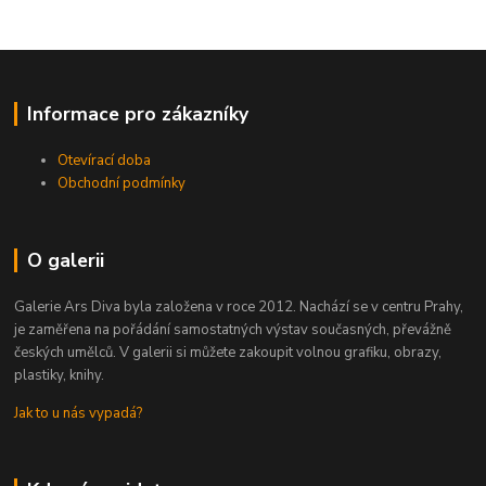
Informace pro zákazníky
Otevírací doba
Obchodní podmínky
O galerii
Galerie Ars Diva byla založena v roce 2012. Nachází se v centru Prahy,
je zaměřena na pořádání samostatných výstav současných, převážně
českých umělců. V galerii si můžete zakoupit volnou grafiku, obrazy,
plastiky, knihy.
Jak to u nás vypadá?