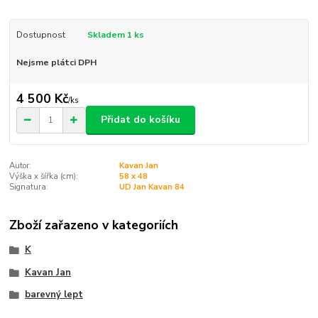
Dostupnost
Skladem 1 ks
Nejsme plátci DPH
4 500 Kč
/
ks
Přidat do košíku
Autor:
Kavan Jan
Výška x šířka (cm):
58 x 48
Signatura:
UD Jan Kavan 84
Zboží zařazeno v kategoriích
K
Kavan Jan
barevný lept