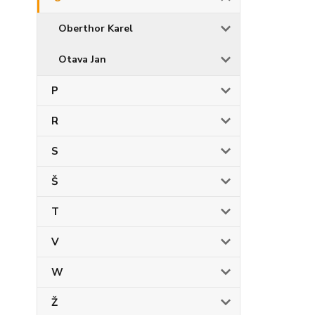
Oberthor Karel
Otava Jan
P
R
S
Š
T
V
W
Ž