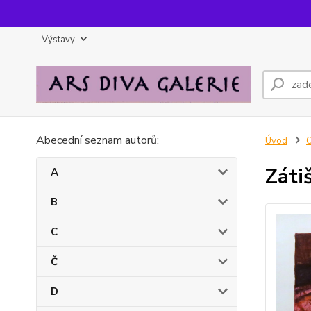
Výstavy
Abecední seznam autorů:
Úvod
Záti
A
B
C
Č
D