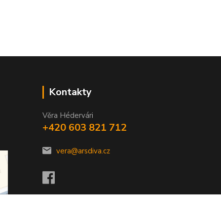
Kontakty
Věra Hédervári
+420 603 821 712
vera@arsdiva.cz