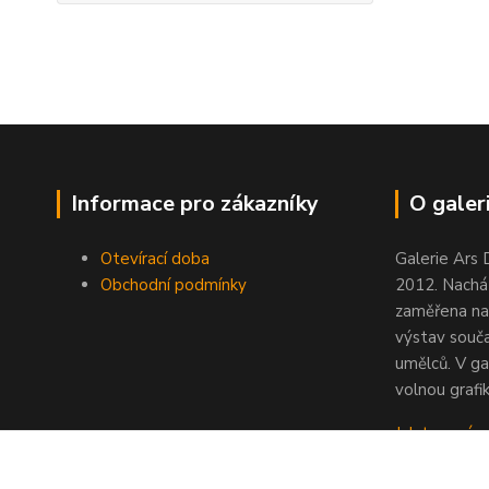
Informace pro zákazníky
O galeri
Otevírací doba
Galerie Ars 
Obchodní podmínky
2012. Nacház
zaměřena na
výstav souč
umělců. V ga
volnou grafik
Jak to u nás