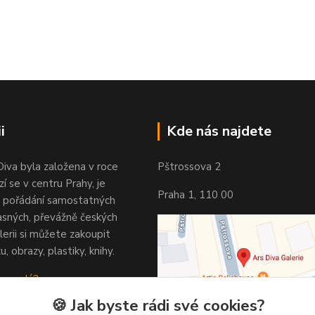
i
Kde nás najdete
Diva byla založena v roce
Pštrossova 2
í se v centru Prahy, je
Praha 1, 110 00
 pořádání samostatných
asných, převážně českých
lerii si můžete zakoupit
u, obrazy, plastiky, knihy.
 vypadá?
🍪 Jak byste rádi své cookies?