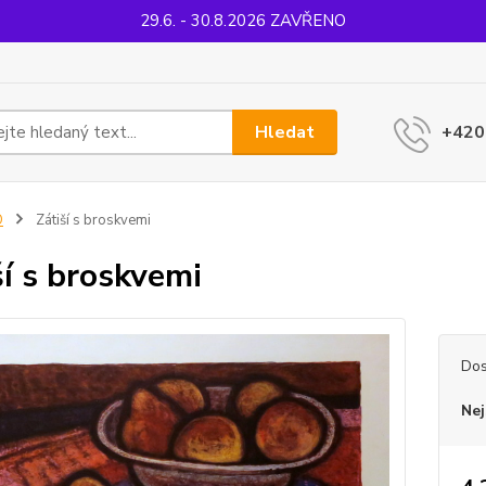
29.6. - 30.8.2026 ZAVŘENO
Hledat
+420
O
Zátiší s broskvemi
ší s broskvemi
Dos
Nej