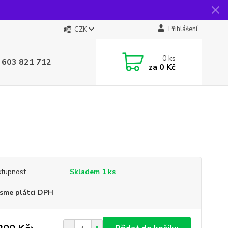
Přihlášení
CZK
0
ks
 603 821 712
za
0 Kč
tupnost
Skladem 1 ks
sme plátci DPH