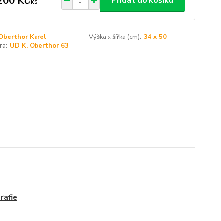
200 Kč
Přidat do košíku
/
ks
Oberthor Karel
Výška x šířka (cm):
34 x 50
ra:
UD K. Oberthor 63
grafie