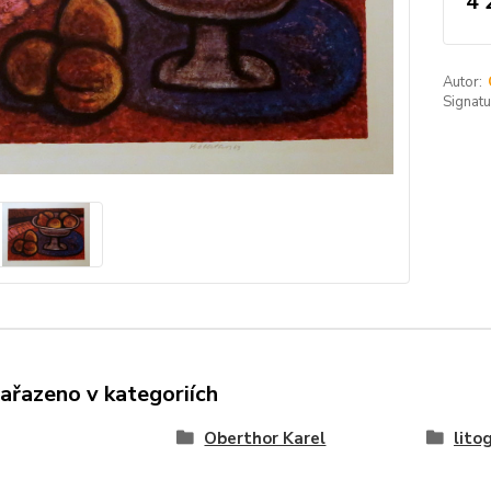
4 
Autor:
Signatu
zařazeno v kategoriích
Oberthor Karel
lito