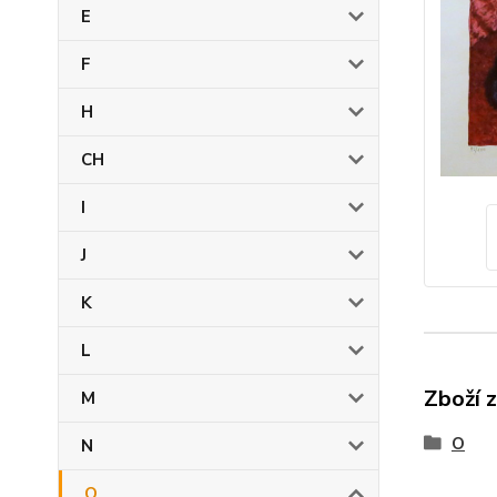
E
F
H
CH
I
J
K
L
Zboží 
M
O
N
O