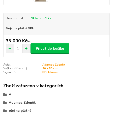
Dostupnost
Skladem 1 ks
Nejsme plátci DPH
35 000 Kč
/
ks
Přidat do košíku
Autor:
Adamec Zdeněk
Výška x šířka (cm):
70 x 50 cm
Signatura:
PD Adamec
Zboží zařazeno v kategoriích
A
Adamec Zdeněk
olej na plátně