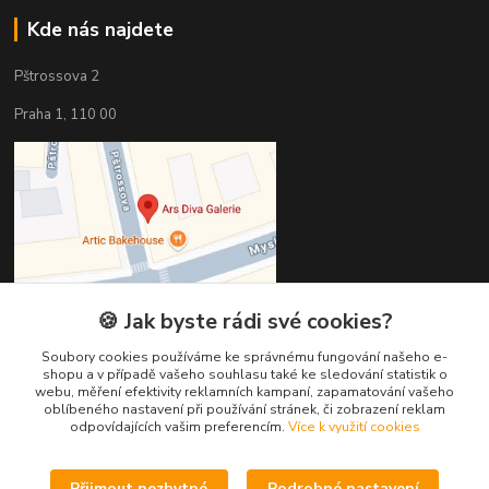
Kde nás najdete
Pštrossova 2
Praha 1, 110 00
🍪 Jak byste rádi své cookies?
Soubory cookies používáme ke správnému fungování našeho e-
shopu a v případě vašeho souhlasu také ke sledování statistik o
webu, měření efektivity reklamních kampaní, zapamatování vašeho
Kontakty
oblíbeného nastavení při používání stránek, či zobrazení reklam
odpovídajících vašim preferencím.
Více k využití cookies
Věra Hédervári
+420 603 821 712
Přijmout nezbytné
Podrobné nastavení