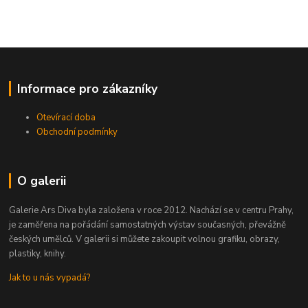
Informace pro zákazníky
Otevírací doba
Obchodní podmínky
O galerii
Galerie Ars Diva byla založena v roce 2012. Nachází se v centru Prahy,
je zaměřena na pořádání samostatných výstav současných, převážně
českých umělců. V galerii si můžete zakoupit volnou grafiku, obrazy,
plastiky, knihy.
Jak to u nás vypadá?