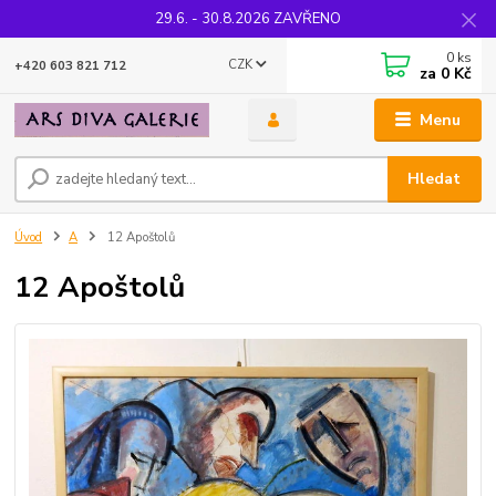
29.6. - 30.8.2026 ZAVŘENO
0
ks
CZK
+420 603 821 712
za
0 Kč
Menu
Hledat
Úvod
A
12 Apoštolů
12 Apoštolů