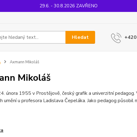
29.6. - 30.8.2026 ZAVŘENO
Hledat
+420
A
Axmann Mikoláš
ann Mikoláš
4. února 1955 v Prostějově, český grafik a univerzitní pedago
ch umění u profesora Ladislava Čepeláka. Jako pedagog působi
ka