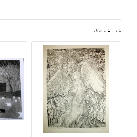
strana
z 1