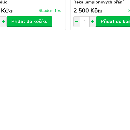
ilio
Řeka lampionových přání
 Kč
2 500 Kč
Skladem 1 ks
/
ks
/
ks
Přidat do košíku
Přidat do ko