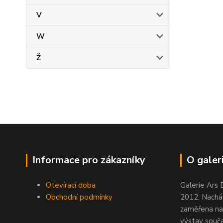
V
W
Ž
Informace pro zákazníky
O galeri
Otevírací doba
Galerie Ars 
Obchodní podmínky
2012. Nacház
zaměřena na
výstav souč