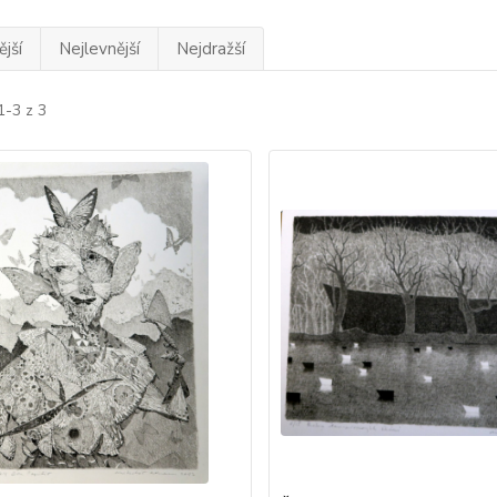
jší
Nejlevnější
Nejdražší
1-3 z 3