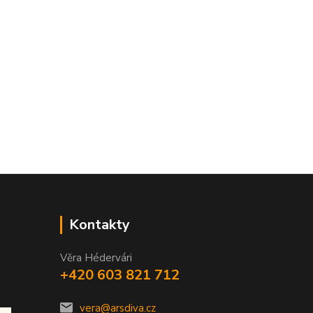
Kontakty
Věra Hédervári
+420 603 821 712
vera@arsdiva.cz