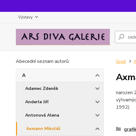
Výstavy
Abecední seznam autorů:
Úvod
Axm
A
Adamec Zdeněk
narozen 2
výtvarný
Anderle Jiří
1992)
Antonová Alena
Axmann Mikoláš
grafi