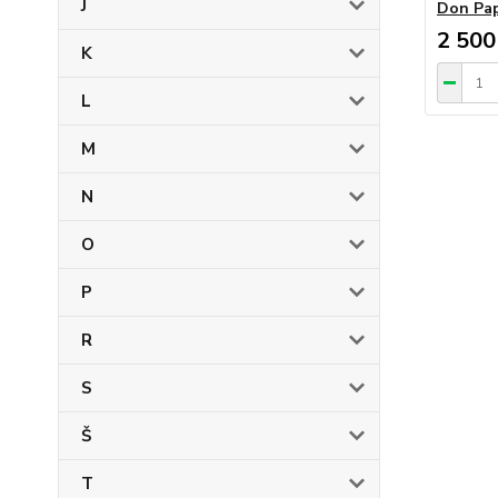
J
Don Pap
2 500
K
L
M
N
O
P
R
S
Š
T