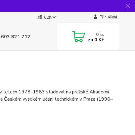
Přihlášení
CZK
0
ks
 603 821 712
za
0 Kč
g. V letech 1978–1983 studoval na pražské Akademii
l na Českém vysokém učení technickém v Praze (1990–