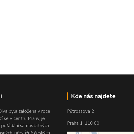
i
Kde nás najdete
Diva byla založena v roce
Pštrossova 2
í se v centru Prahy, je
Praha 1, 110 00
 pořádání samostatných
asných, převážně českých