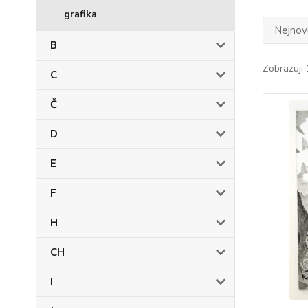
grafika
Nejnově
B
Zobrazuji 
C
Č
D
E
F
H
CH
I