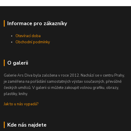
Informace pro zákazníky
Otevírací doba
Obchodní podmínky
O galerii
Galerie Ars Diva byla založena v roce 2012. Nachází se v centru Prahy,
je zaměřena na pořádání samostatných výstav současných, převážně
českých umělců. V galerii si můžete zakoupit volnou grafiku, obrazy,
plastiky, knihy.
Jak to u nás vypadá?
Kde nás najdete