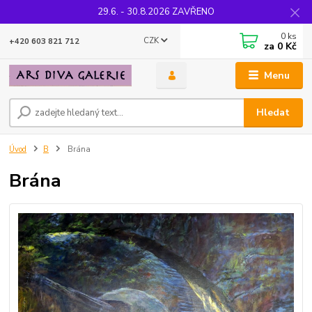
29.6. - 30.8.2026 ZAVŘENO
0
ks
CZK
+420 603 821 712
za
0 Kč
Menu
Hledat
Úvod
B
Brána
Brána