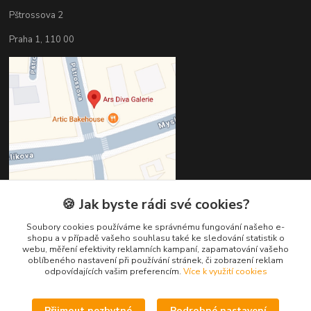
Pštrossova 2
Praha 1, 110 00
🍪 Jak byste rádi své cookies?
Kontakty
Soubory cookies používáme ke správnému fungování našeho e-
shopu a v případě vašeho souhlasu také ke sledování statistik o
webu, měření efektivity reklamních kampaní, zapamatování vašeho
Věra Hédervári
oblíbeného nastavení při používání stránek, či zobrazení reklam
+420 603 821 712
odpovídajících vašim preferencím.
Více k využití cookies
vera@arsdiva.cz
Přijmout nezbytné
Podrobné nastavení