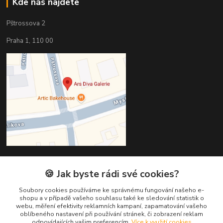
Kde nás najdete
Pštrossova 2
Praha 1, 110 00
🍪 Jak byste rádi své cookies?
Kontakty
Soubory cookies používáme ke správnému fungování našeho e-
Věra Hédervári
shopu a v případě vašeho souhlasu také ke sledování statistik o
+420 603 821 712
webu, měření efektivity reklamních kampaní, zapamatování vašeho
oblíbeného nastavení při používání stránek, či zobrazení reklam
odpovídajících vašim preferencím.
Více k využití cookies