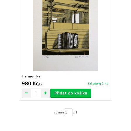
Harmonika
980 Kč
Skladem 1 ks
/
ks
Přidat do košíku
strana
z 1