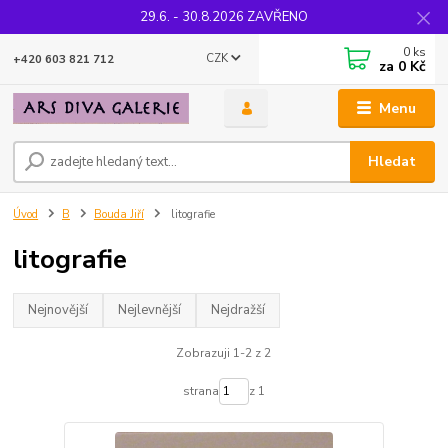
29.6. - 30.8.2026 ZAVŘENO
0
ks
CZK
+420 603 821 712
za
0 Kč
Menu
Hledat
Úvod
B
Bouda Jiří
litografie
litografie
Nejnovější
Nejlevnější
Nejdražší
Zobrazuji 1-2 z 2
strana
z 1