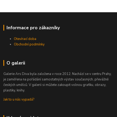
Informace pro zákazníky
Otevírací doba
Obchodní podmínky
O galerii
Galerie Ars Diva byla založena v roce 2012. Nachází se v centru Prahy,
je zaměřena na pořádání samostatných výstav současných, převážně
českých umělců. V galerii si můžete zakoupit volnou grafiku, obrazy,
plastiky, knihy.
Jak to u nás vypadá?