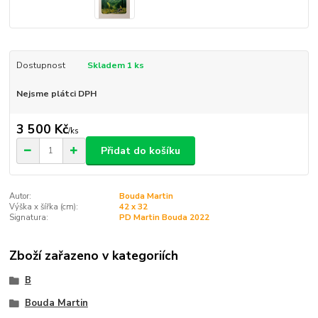
Dostupnost
Skladem 1 ks
Nejsme plátci DPH
3 500 Kč
/
ks
Přidat do košíku
Autor:
Bouda Martin
Výška x šířka (cm):
42 x 32
Signatura:
PD Martin Bouda 2022
Zboží zařazeno v kategoriích
B
Bouda Martin