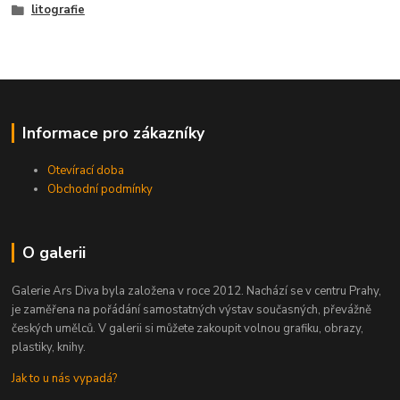
litografie
Informace pro zákazníky
Otevírací doba
Obchodní podmínky
O galerii
Galerie Ars Diva byla založena v roce 2012. Nachází se v centru Prahy,
je zaměřena na pořádání samostatných výstav současných, převážně
českých umělců. V galerii si můžete zakoupit volnou grafiku, obrazy,
plastiky, knihy.
Jak to u nás vypadá?