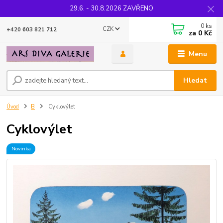
29.6. - 30.8.2026 ZAVŘENO
0
ks
CZK
+420 603 821 712
za
0 Kč
Menu
Hledat
Úvod
B
Cyklovýlet
Cyklovýlet
Novinka