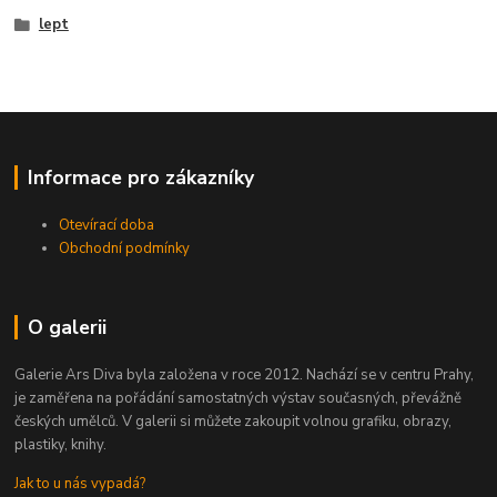
lept
Informace pro zákazníky
Otevírací doba
Obchodní podmínky
O galerii
Galerie Ars Diva byla založena v roce 2012. Nachází se v centru Prahy,
je zaměřena na pořádání samostatných výstav současných, převážně
českých umělců. V galerii si můžete zakoupit volnou grafiku, obrazy,
plastiky, knihy.
Jak to u nás vypadá?