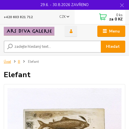
29.6. - 30.8.2026 ZAVŘENO
0
ks
CZK
+420 603 821 712
za
0 Kč
Menu
Hledat
Úvod
B
Elefant
Elefant