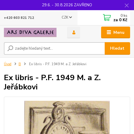
29.6. - 30.8.2026 ZAVŘENO
0
ks
CZK
+420 603 821 712
za
0 Kč
Menu
Hledat
Úvod
B
Ex libris - P.F. 1949 M. a Z. Jeřábkovi
Ex libris - P.F. 1949 M. a Z.
Jeřábkovi