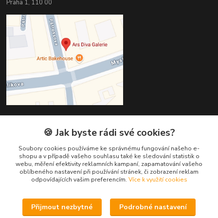
Praha 1, 110 00
🍪 Jak byste rádi své cookies?
Kontakty
Soubory cookies používáme ke správnému fungování našeho e-
Věra Hédervári
shopu a v případě vašeho souhlasu také ke sledování statistik o
+420 603 821 712
webu, měření efektivity reklamních kampaní, zapamatování vašeho
oblíbeného nastavení při používání stránek, či zobrazení reklam
odpovídajících vašim preferencím.
Více k využití cookies
vera@arsdiva.cz
Přijmout nezbytné
Podrobné nastavení