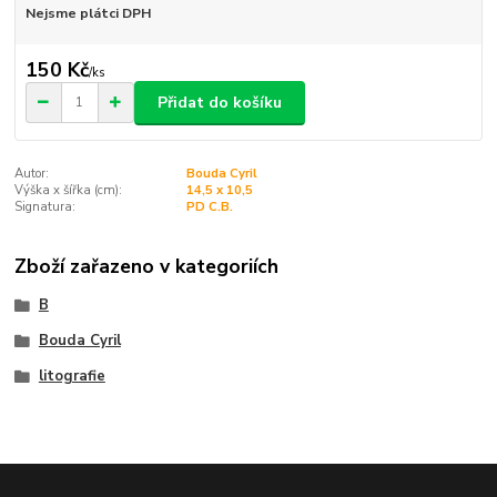
Nejsme plátci DPH
150 Kč
/
ks
Přidat do košíku
Autor:
Bouda Cyril
Výška x šířka (cm):
14,5 x 10,5
Signatura:
PD C.B.
Zboží zařazeno v kategoriích
B
Bouda Cyril
litografie