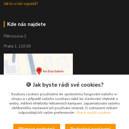
Jak to u nás vypadá?
Kde nás najdete
Pštrossova 2
Praha 1, 110 00
🍪 Jak byste rádi své cookies?
Soubory cookies používáme ke správnému fungování našeho e-
shopu a v případě vašeho souhlasu také ke sledování statistik o
webu, měření efektivity reklamních kampaní, zapamatování vašeho
oblíbeného nastavení při používání stránek, či zobrazení reklam
odpovídajících vašim preferencím.
Více k využití cookies
Kontakty
Přijmout nezbytné
Podrobné nastavení