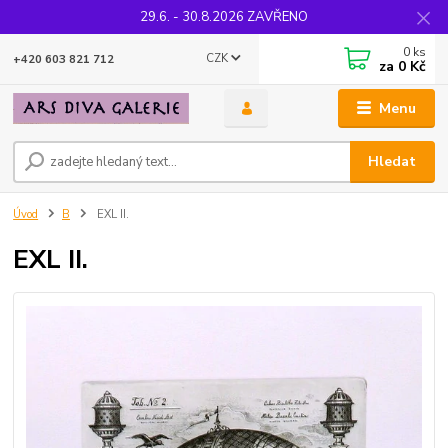
29.6. - 30.8.2026 ZAVŘENO
0
ks
CZK
+420 603 821 712
za
0 Kč
Menu
Hledat
Úvod
B
EXL II.
EXL II.