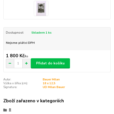
Dostupnost
Skladem 1 ks
Nejsme plátci DPH
1 800 Kč
/
ks
Přidat do košíku
Autor:
Bauer Milan
Výška x šířka (cm):
18 x 12,5
Signatura:
UD Milan Bauer
Zboží zařazeno v kategoriích
B