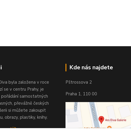
i
Kde nás najdete
Diva byla založena v roce
Pštrossova 2
í se v centru Prahy, je
Praha 1, 110 00
 pořádání samostatných
asných, převážně českých
lerii si můžete zakoupit
u, obrazy, plastiky, knihy.
 vypadá?