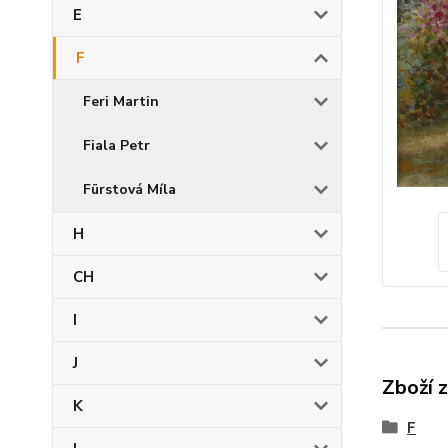
E
F
Feri Martin
Fiala Petr
Fürstová Míla
H
CH
I
J
Zboží 
K
F