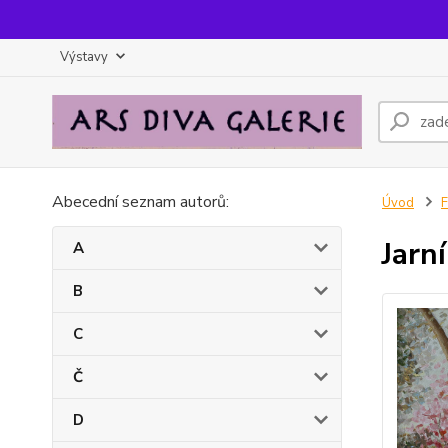
Výstavy
Abecední seznam autorů:
Úvod
F
Jarní
A
B
C
Č
D