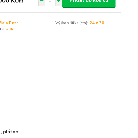
000 Kč
Přidat do košíku
/
ks
Fiala Petr
Výška x šířka (cm):
24 x 30
ra:
ano
l, plátno