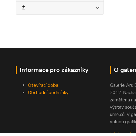
Ž
Informace pro zákazníky
O galeri
Otevírací doba
Galerie Ars 
Obchodní podmínky
2012. Nacház
zaměřena na
výstav souč
umělců. V ga
volnou grafik
Jak to u nás