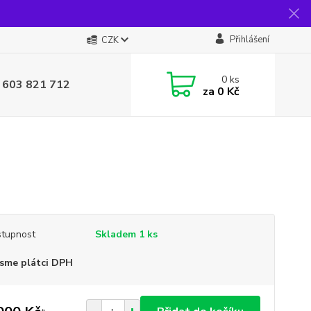
Přihlášení
CZK
0
ks
 603 821 712
za
0 Kč
tupnost
Skladem 1 ks
sme plátci DPH