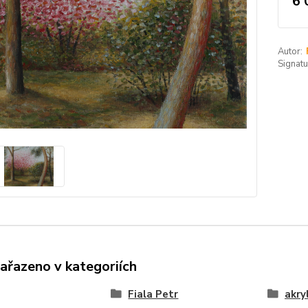
6 
Autor:
Signatu
zařazeno v kategoriích
Fiala Petr
akry