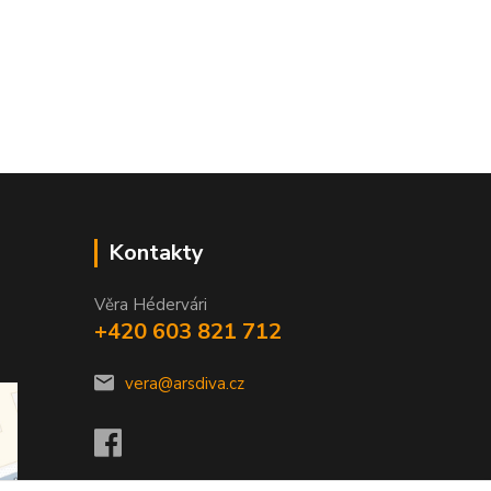
Kontakty
Věra Hédervári
+420 603 821 712
vera@arsdiva.cz