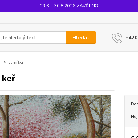
29.6. - 30.8.2026 ZAVŘENO
Hledat
+420
Jarní keř
 keř
Dos
Nej