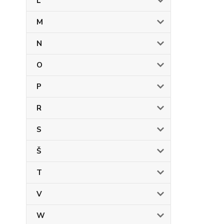
L
M
N
O
P
R
S
Š
T
V
W