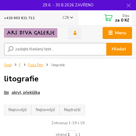
29.6. - 30.8.2026 ZAVŘENO
0
ks
CZK
+420 603 821 712
za
0 Kč
Menu
Hledat
Úvod
F
Fiala Petr
litografie
litografie
akryl, překližka
Nejnovější
Nejlevnější
Nejdražší
Zobrazuji 1-19 z 19
strana
z 1