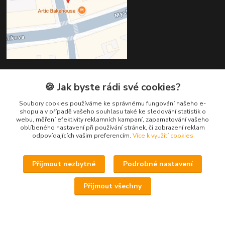
🍪 Jak byste rádi své cookies?
Kontakty
Soubory cookies používáme ke správnému fungování našeho e-
Věra Hédervári
shopu a v případě vašeho souhlasu také ke sledování statistik o
+420 603 821 712
webu, měření efektivity reklamních kampaní, zapamatování vašeho
oblíbeného nastavení při používání stránek, či zobrazení reklam
odpovídajících vašim preferencím.
Více k využití cookies
vera@arsdiva.cz
Přijmout nezbytné
Podrobné nastavení
Přijmout všechny
Vytvořeno na
Eshop-rychle.cz