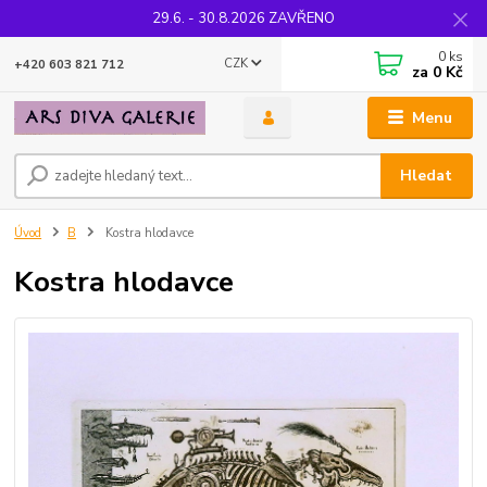
29.6. - 30.8.2026 ZAVŘENO
0
ks
CZK
+420 603 821 712
za
0 Kč
Menu
Hledat
Úvod
B
Kostra hlodavce
Kostra hlodavce