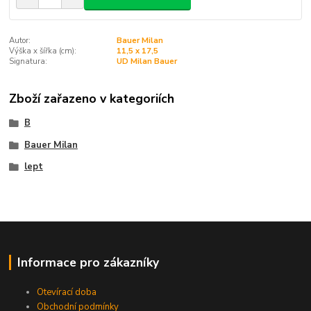
Autor:
Bauer Milan
Výška x šířka (cm):
11,5 x 17,5
Signatura:
UD Milan Bauer
Zboží zařazeno v kategoriích
B
Bauer Milan
lept
Informace pro zákazníky
Otevírací doba
Obchodní podmínky