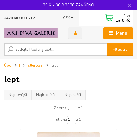
29.6. - 30.8.2026 ZAVŘENO
0
ks
CZK
+420 603 821 712
za
0 Kč
Menu
Hledat
Úvod
I
Istler Josef
lept
lept
Nejnovější
Nejlevnější
Nejdražší
Zobrazuji 1-1 z 1
strana
z 1