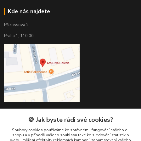
Kde nás najdete
Pštrossova 2
Praha 1, 110 00
🍪 Jak byste rádi své cookies?
Kontakty
Soubory cookies používáme ke správnému fungování našeho e-
Věra Hédervári
shopu a v případě vašeho souhlasu také ke sledování statistik o
+420 603 821 712
webu, měření efektivity reklamních kampaní, zapamatování vašeho