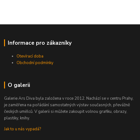
Informace pro zákazníky
Otevírací doba
Obchodní podmínky
O galerii
Galerie Ars Diva byla založena v roce 2012. Nachází se v centru Prahy,
je zaměřena na pořádání samostatných výstav současných, převážně
českých umělců. V galerii si můžete zakoupit volnou grafiku, obrazy,
plastiky, knihy.
Jak to u nás vypadá?