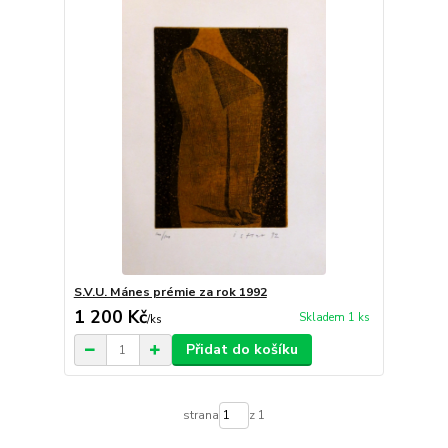
S.V.U. Mánes prémie za rok 1992
1 200 Kč
Skladem 1 ks
/
ks
Přidat do košíku
strana
z 1