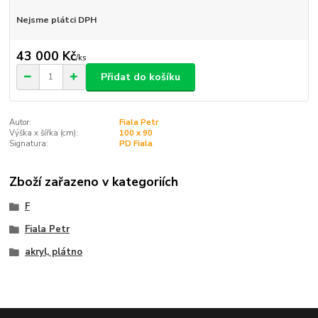
Nejsme plátci DPH
43 000 Kč
/
ks
Přidat do košíku
Autor:
Fiala Petr
Výška x šířka (cm):
100 x 90
Signatura:
PD Fiala
Zboží zařazeno v kategoriích
F
Fiala Petr
akryl, plátno