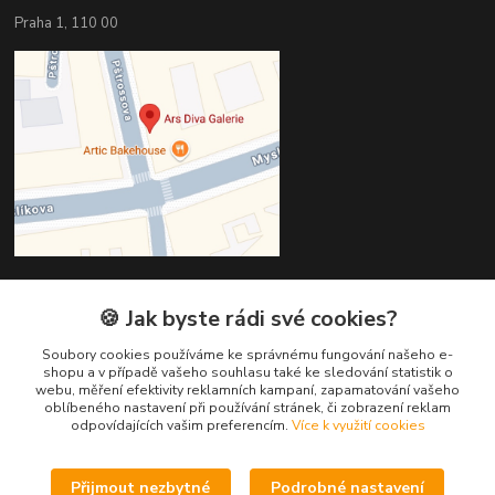
Praha 1, 110 00
🍪 Jak byste rádi své cookies?
Kontakty
Soubory cookies používáme ke správnému fungování našeho e-
Věra Hédervári
shopu a v případě vašeho souhlasu také ke sledování statistik o
+420 603 821 712
webu, měření efektivity reklamních kampaní, zapamatování vašeho
oblíbeného nastavení při používání stránek, či zobrazení reklam
odpovídajících vašim preferencím.
Více k využití cookies
vera@arsdiva.cz
Přijmout nezbytné
Podrobné nastavení