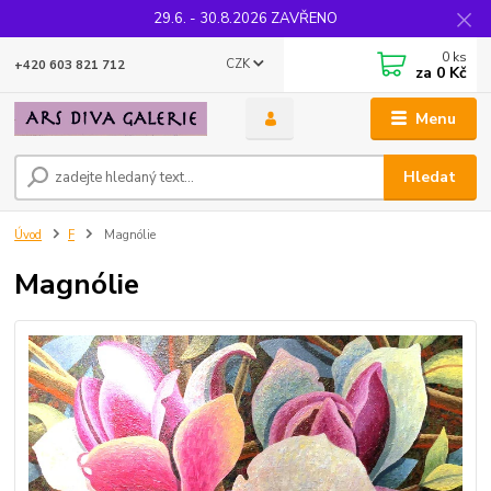
29.6. - 30.8.2026 ZAVŘENO
0
ks
CZK
+420 603 821 712
za
0 Kč
Menu
Hledat
Úvod
F
Magnólie
Magnólie