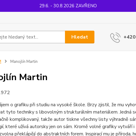
29.6. - 30.8.2026 ZAVŘENO
Hledat
+420
M
Manojlín Martin
jlín Martin
1972
zájem o grafiku při studiu na vysoké škole. Brzy zjistil, že mu vyh
t tyto techniky s libovolným strukturálním materiálem. Jedná s
načně komplikovaný, takže autor tiskne všechny listy výhradně sám
ií, které užívá autorsky jen on sám. Kromě volné grafiky vytváří i e
volna překlápějí do abstraktních forem. Inspirací mu je příroda, h