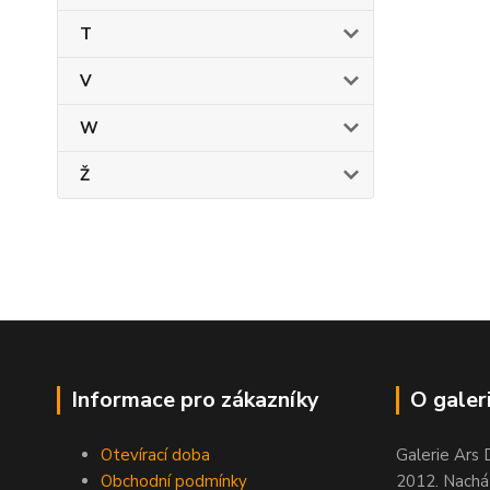
T
V
W
Ž
Informace pro zákazníky
O galeri
Otevírací doba
Galerie Ars 
Obchodní podmínky
2012. Nacház