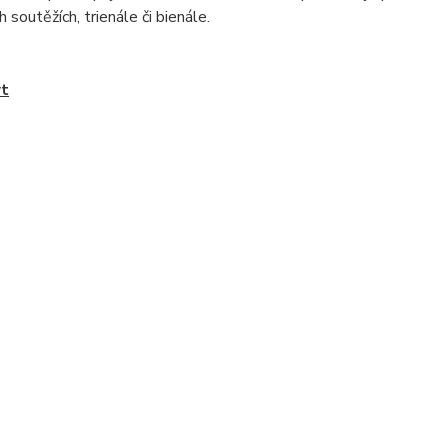
 soutěžích, trienále či bienále.
yt