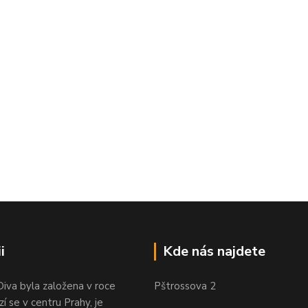
i
Kde nás najdete
Diva byla založena v roce
Pštrossova 2
í se v centru Prahy, je