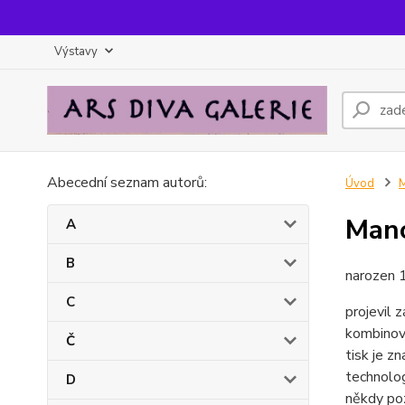
Výstavy
Abecední seznam autorů:
Úvod
Mano
A
B
narozen 
C
projevil 
kombinova
Č
tisk je z
technolog
D
někdy poz