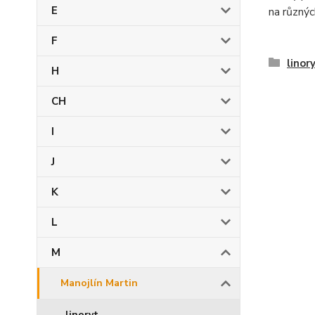
E
na různých
F
linor
H
CH
I
J
K
L
M
Manojlín Martin
linoryt