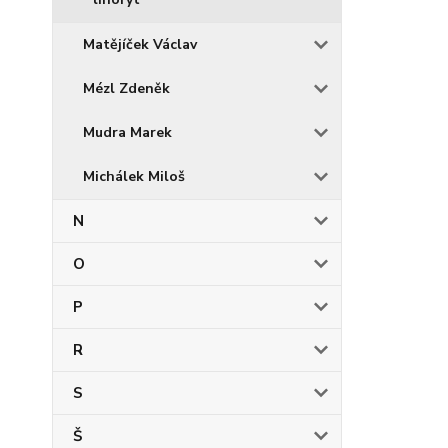
Matějíček Václav
Mézl Zdeněk
Mudra Marek
Michálek Miloš
N
O
P
R
S
Š