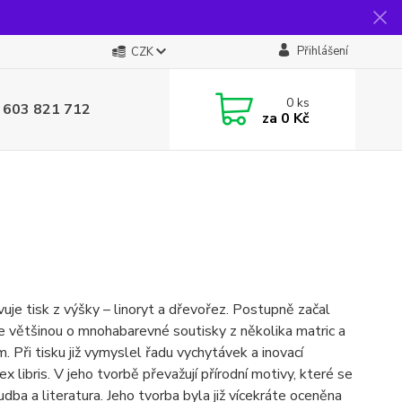
Přihlášení
CZK
0
ks
 603 821 712
za
0 Kč
ovuje tisk z výšky – linoryt a dřevořez. Postupně začal
e většinou o mnohabarevné soutisky z několika matric a
. Při tisku již vymyslel řadu vychytávek a inovací
x libris. V jeho tvorbě převažují přírodní motivy, které se
udba a literatura. Jeho tvorba byla již vícekráte oceněna