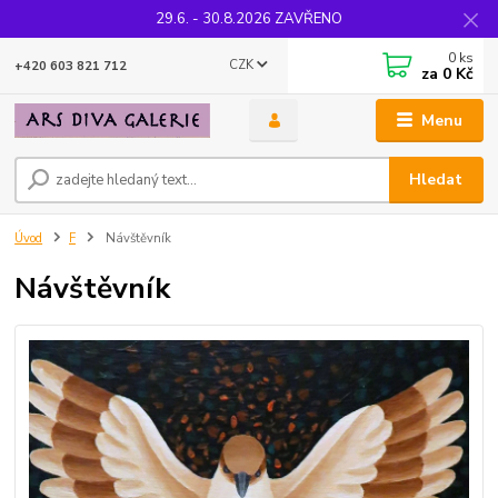
29.6. - 30.8.2026 ZAVŘENO
0
ks
CZK
+420 603 821 712
za
0 Kč
Menu
Hledat
Úvod
F
Návštěvník
Návštěvník