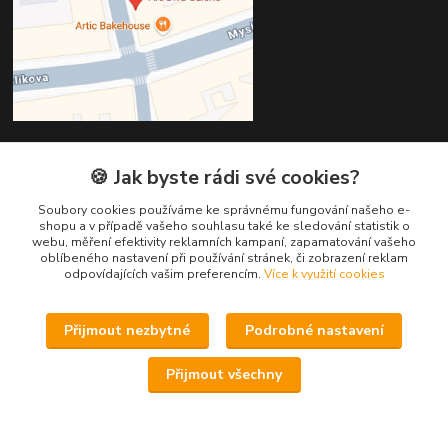
🍪 Jak byste rádi své cookies?
Kontakty
Soubory cookies používáme ke správnému fungování našeho e-
Věra Hédervári
shopu a v případě vašeho souhlasu také ke sledování statistik o
+420 603 821 712
webu, měření efektivity reklamních kampaní, zapamatování vašeho
oblíbeného nastavení při používání stránek, či zobrazení reklam
odpovídajících vašim preferencím.
Více k využití cookies
vera@arsdiva.cz
Přijmout nezbytné
Podrobné nastavení
Přijmout všechny
Vytvořeno na
Eshop-rychle.cz