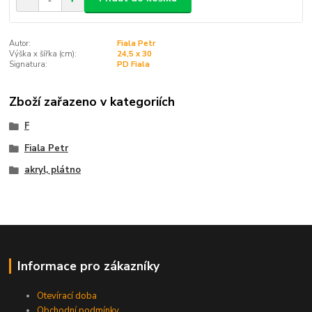
Autor:
Fiala Petr
Výška x šířka (cm):
24,5 x 30
Signatura:
PD Fiala
Zboží zařazeno v kategoriích
F
Fiala Petr
akryl, plátno
Informace pro zákazníky
Otevírací doba
Obchodní podmínky