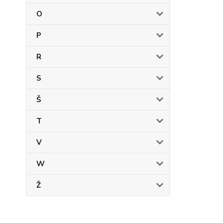
O
P
R
S
Š
T
V
W
Ž