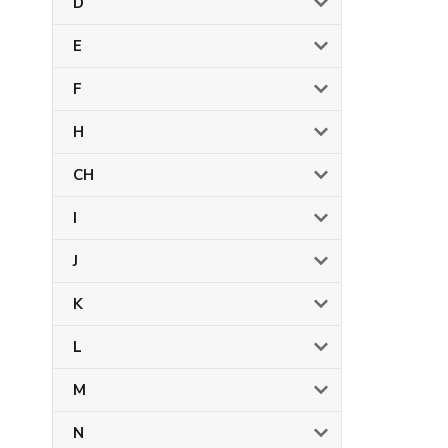
D
E
F
H
CH
I
J
K
L
M
N