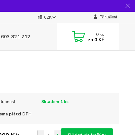
Přihlášení
CZK
0
ks
 603 821 712
za
0 Kč
tupnost
Skladem 1 ks
sme plátci DPH