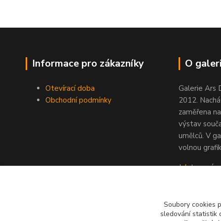
Informace pro zákazníky
O galeri
Otevírací doba
Galerie Ars 
Obchodní podmínky
2012. Nacház
zaměřena na
výstav souč
umělců. V ga
volnou grafik
Jak to u nás
Soubory cookies 
sledování statisti