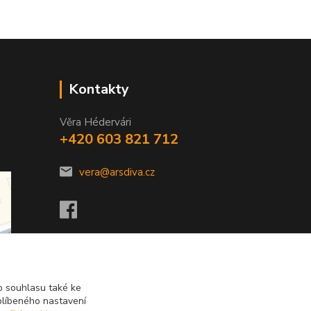
Kontakty
Věra Hédervári
+420 603 821 712
vera@arsdiva.cz
 souhlasu také ke
blíbeného nastavení