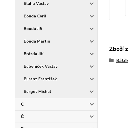
Bláha Václav
Bouda Cyril
Bouda Jiří
Bouda Martin
Zboží 
Brázda Jiří
Bátěk
Bubeníček Václav
Burant František
Burget Michal
C
Č