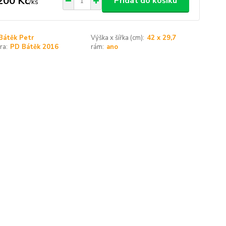
200 Kč
Přidat do košíku
/
ks
Bátěk Petr
Výška x šířka (cm):
42 x 29,7
ra:
PD Bátěk 2016
rám:
ano