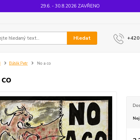
29.6. - 30.8.2026 ZAVŘENO
Hledat
+420
B
Bátěk Petr
No a co
 co
Dos
Nej