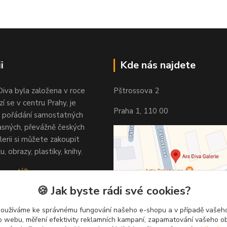
i
Kde nás najdete
Diva byla založena v roce
Pštrossova 2
í se v centru Prahy, je
Praha 1, 110 00
 pořádání samostatných
asných, převážně českých
lerii si můžete zakoupit
u, obrazy, plastiky, knihy.
 vypadá?
🍪 Jak byste rádi své cookies?
používáme ke správnému fungování našeho e-shopu a v případě vašeho
k o webu, měření efektivity reklamních kampaní, zapamatování vašeho o