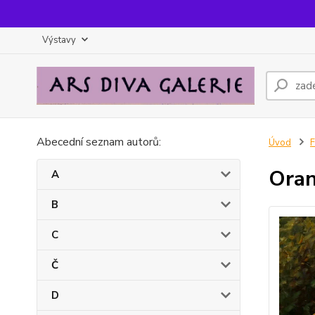
Výstavy
Abecední seznam autorů:
Úvod
F
Ora
A
B
C
Č
D