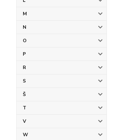
L
M
N
O
P
R
S
Š
T
V
W