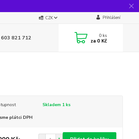
Přihlášení
CZK
0
ks
 603 821 712
za
0 Kč
tupnost
Skladem 1 ks
sme plátci DPH