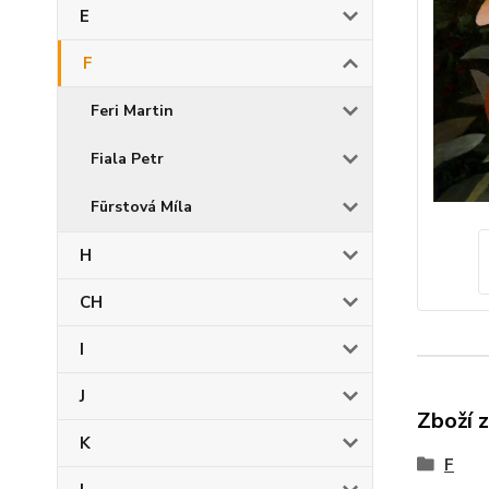
E
F
Feri Martin
Fiala Petr
Fürstová Míla
H
CH
I
J
Zboží 
K
F