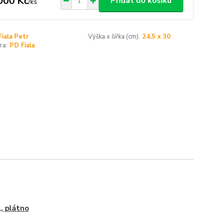
000 Kč
Přidat do košíku
/
ks
Fiala Petr
Výška x šířka (cm):
24,5 x 30
ra:
PD Fiala
l, plátno