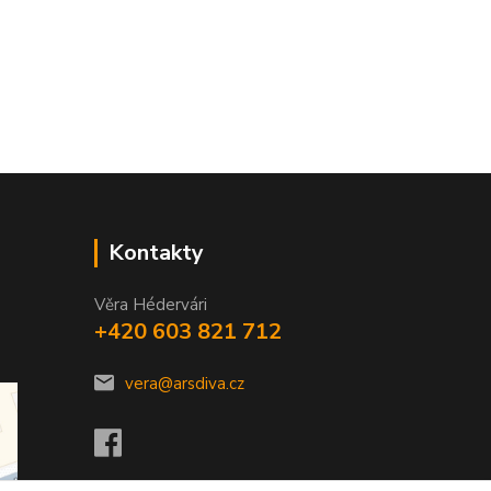
Kontakty
Věra Hédervári
+420 603 821 712
vera@arsdiva.cz