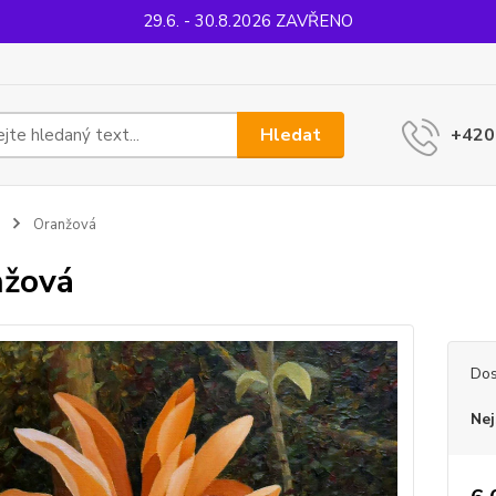
29.6. - 30.8.2026 ZAVŘENO
Hledat
+420
Oranžová
nžová
Dos
Nej