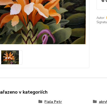
6 
Autor:
Signatu
zařazeno v kategoriích
Fiala Petr
akry