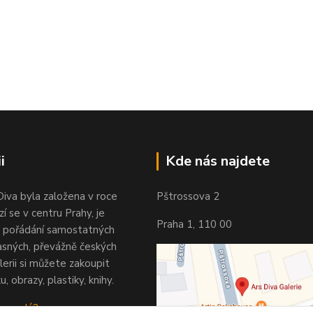
i
Kde nás najdete
Diva byla založena v roce
Pštrossova 2
í se v centru Prahy, je
Praha 1, 110 00
 pořádání samostatných
asných, převážně českých
lerii si můžete zakoupit
u, obrazy, plastiky, knihy.
 vypadá?