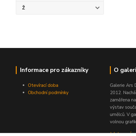
Ž
Informace pro zákazníky
O galeri
Otevírací doba
Galerie Ars 
Obchodní podmínky
2012. Nacház
zaměřena na
výstav souč
umělců. V ga
volnou grafik
Jak to u nás