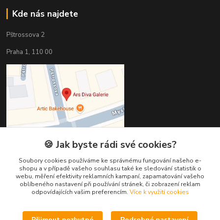
Kde nás najdete
Pštrossova 2
Praha 1, 110 00
🍪 Jak byste rádi své cookies?
Soubory cookies používáme ke správnému fungování našeho e-
shopu a v případě vašeho souhlasu také ke sledování statistik o
webu, měření efektivity reklamních kampaní, zapamatování vašeho
Kontakty
oblíbeného nastavení při používání stránek, či zobrazení reklam
odpovídajících vašim preferencím.
Více k využití cookies
Věra Hédervári
+420 603 821 712
Přijmout nezbytné
Podrobné nastavení