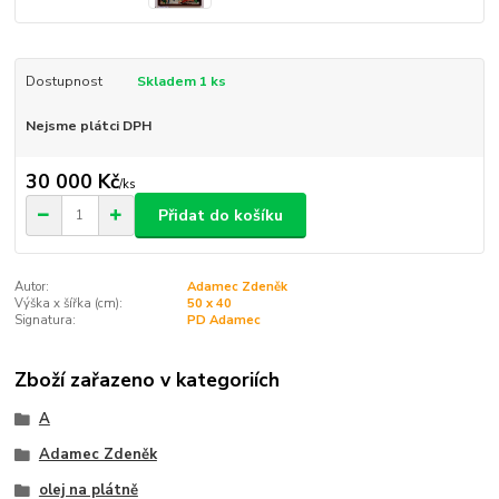
Dostupnost
Skladem 1 ks
Nejsme plátci DPH
30 000 Kč
/
ks
Přidat do košíku
Autor:
Adamec Zdeněk
Výška x šířka (cm):
50 x 40
Signatura:
PD Adamec
Zboží zařazeno v kategoriích
A
Adamec Zdeněk
olej na plátně