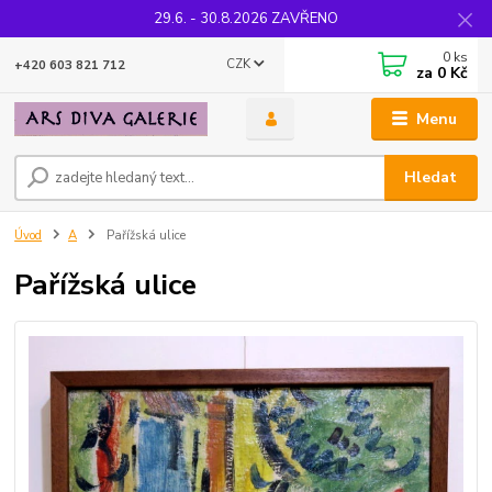
29.6. - 30.8.2026 ZAVŘENO
0
ks
CZK
+420 603 821 712
za
0 Kč
Menu
Hledat
Úvod
A
Pařížská ulice
Pařížská ulice