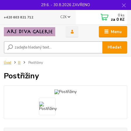
29.6. - 30.8.2026 ZAVŘENO
0
ks
CZK
+420 603 821 712
za
0 Kč
Menu
Hledat
Úvod
B
Postřižiny
Postřižiny