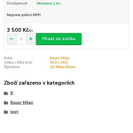
Dostupnost
Skladem 1 ks
Nejsme plátci DPH
3 500 Kč
/
ks
Přidat do košíku
Autor:
Bauer Milan
Výška x šířka (cm):
20,5 x 29,5
Signatura:
UD Milan Bauer
Zboží zařazeno v kategoriích
B
Bauer Milan
lept