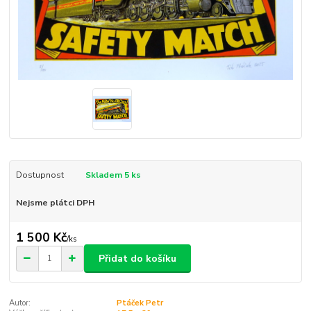
Dostupnost
Skladem 5 ks
Nejsme plátci DPH
1 500 Kč
/
ks
Přidat do košíku
Autor:
Ptáček Petr