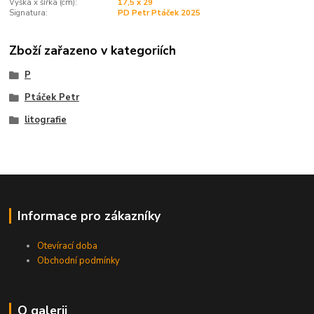
Výška x šířka (cm):
17,5 x 29
Signatura:
PD Petr Ptáček 2025
Zboží zařazeno v kategoriích
P
Ptáček Petr
litografie
Informace pro zákazníky
Otevírací doba
Obchodní podmínky
O galerii