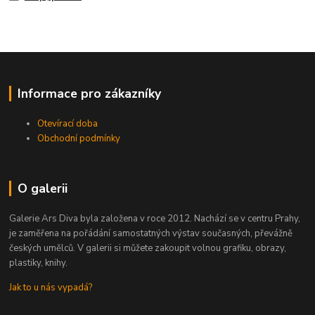
Informace pro zákazníky
Otevírací doba
Obchodní podmínky
O galerii
Galerie Ars Diva byla založena v roce 2012. Nachází se v centru Prahy,
je zaměřena na pořádání samostatných výstav současných, převážně
českých umělců. V galerii si můžete zakoupit volnou grafiku, obrazy,
plastiky, knihy.
Jak to u nás vypadá?