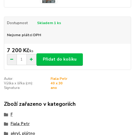
Dostupnost
Skladem 1 ks
Nejsme plátci DPH
7 200 Kč
/
ks
Přidat do košíku
Autor:
Fiala Petr
Výška x šířka (cm):
40 x 30
Signatura:
ano
Zboží zařazeno v kategoriích
F
Fiala Petr
akryl, plátno