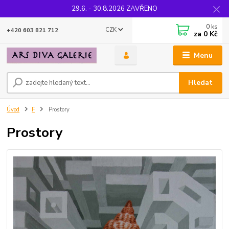
29.6. - 30.8.2026 ZAVŘENO
0
ks
CZK
+420 603 821 712
za
0 Kč
Menu
Hledat
Úvod
F
Prostory
Prostory