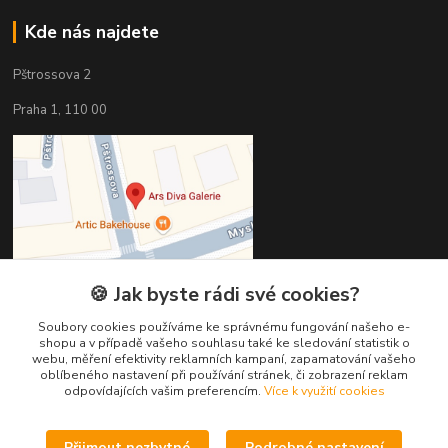
Kde nás najdete
Pštrossova 2
Praha 1, 110 00
🍪 Jak byste rádi své cookies?
Soubory cookies používáme ke správnému fungování našeho e-
shopu a v případě vašeho souhlasu také ke sledování statistik o
webu, měření efektivity reklamních kampaní, zapamatování vašeho
oblíbeného nastavení při používání stránek, či zobrazení reklam
Kontakty
odpovídajících vašim preferencím.
Více k využití cookies
Věra Hédervári
+420 603 821 712
Přijmout nezbytné
Podrobné nastavení