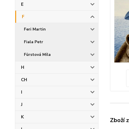
E
F
Feri Martin
Fiala Petr
Fürstová Míla
H
CH
I
J
K
Zboží 