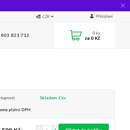
Přihlášení
CZK
0
ks
 603 821 712
za
0 Kč
tupnost
Skladem 1 ks
sme plátci DPH