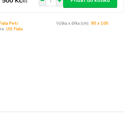
 500 Kč
Přidat do košíku
/
ks
Fiala Petr
Výška x šířka (cm):
90 x 100
ra:
UD Fiala