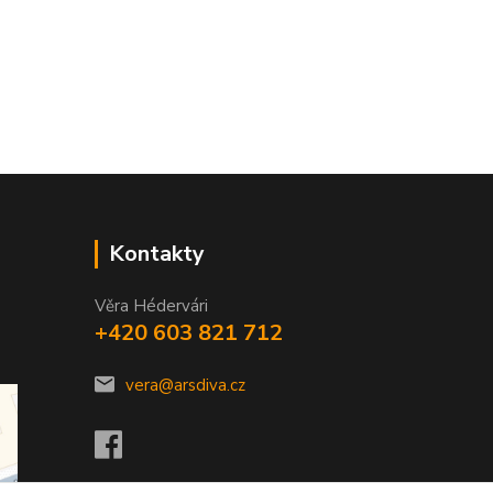
Kontakty
Věra Hédervári
+420 603 821 712
vera@arsdiva.cz