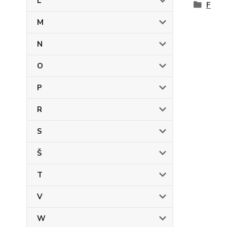
L
F
M
N
O
P
R
S
Š
T
V
W