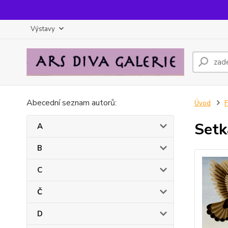
Výstavy
Abecední seznam autorů:
Úvod
F
Setk
A
B
C
Č
D