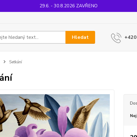
29.6. - 30.8.2026 ZAVŘENO
Hledat
+420
Setkání
ání
Dos
Nej