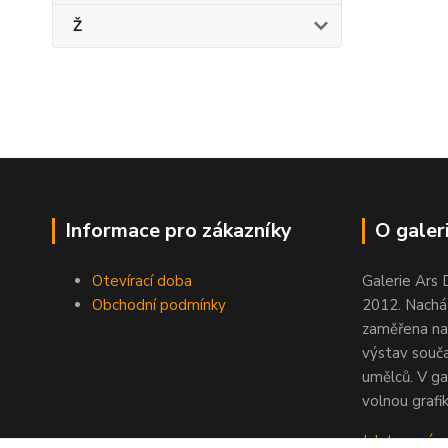
Ž
Informace pro zákazníky
O galeri
Otevírací doba
Galerie Ars 
Obchodní podmínky
2012. Nacház
zaměřena na
výstav souč
umělců. V ga
volnou grafik
Jak to u nás