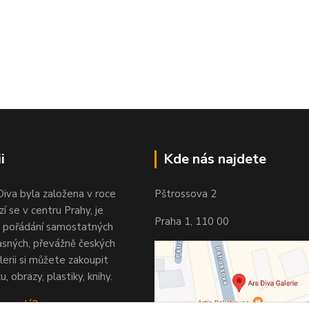
i
Kde nás najdete
Diva byla založena v roce
Pštrossova 2
í se v centru Prahy, je
Praha 1, 110 00
 pořádání samostatných
asných, převážně českých
lerii si můžete zakoupit
u, obrazy, plastiky, knihy.
 vypadá?